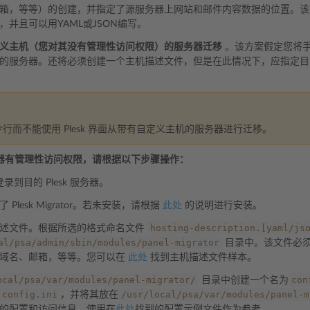
箱，等等）的创建，并指定了源服务器上网站和邮件内容数据的位置。该
，并且可以用YAML或JSON编写。
义主机（您对其没有管理性访问权限）的服务器迁移
。该方案假定您将
的服务器。还将必须创建一个主机描述文件，但是在此情况下，应指定目
行而不能使用 Plesk 界面从带有自定义主机的服务器进行迁移。
器有管理性访问权限，请根据以下步骤操作：
登录到目的 Plesk 服务器。
 Plesk Migrator。若未安装，请根据
此处
的说明进行安装。
hosting-description.[yaml/js
述文件。根据所选的格式命名文件
al/psa/admin/sbin/modules/panel-migrator
目录中。该文件必
加域名、邮箱，等等。您可以在
此处
找到主机描述文件样本。
ocal/psa/var/modules/panel-migrator/
con
目录中创建一个名为
config.ini
/usr/local/psa/var/modules/panel-m
，并将其放在
的配置和访问信息。使用在
此处
找到的配置示例文件作为参考。