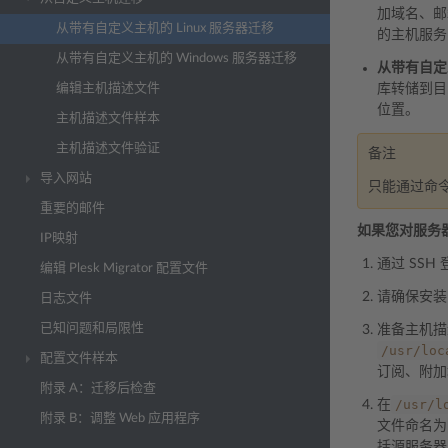
加域名、邮
从带有自定义主机的 Linux 服务器迁移
的主机服务
从带有自定义主机的 Windows 服务器迁移
从带有自定
编辑主机描述文件
库转储到目
位置。
主机描述文件样本
主机描述文件验证
备注
导入网站
只能通过命令
重要的邮件
如果您对服务
IP映射
通过 SSH 
编辑 Plesk Migrator 配置文件
请确保安装了
日志文件
已知问题和局限性
准备主机描
/usr/loc
配置文件样本
订阅、附
附录 A：迁移后检查
/usr/l
在
附录 B：调整 Web 应用程序
文件命名为
括源服务器