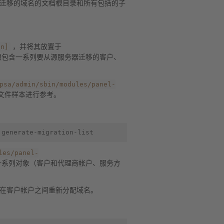
迁移的域名的文档根目录和所有包括的子
on]
，并将其放置于
须包含一系列要从源服务器迁移的客户、
psa/admin/sbin/modules/panel-
文件样本进行参考。
les/panel-
一系列对象（客户和代理商帐户、服务方
在客户帐户之间重新分配域名。