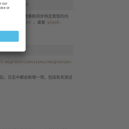
上。如果您只想重新同步特定类型的内
y-mail-content
plesk-
，或者
el-migrator/sessions/<migration-
后，日志中都会新增一项，包括有关测试