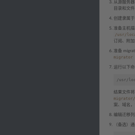
从源服务器
目录和文件
创建隶属于
准备主机描
/usr/loc
订阅、附
准备 mig
migrator
运行以下命
/usr/lo
结果文件
migrator
案、域名，
编辑迁移列
（备选）通