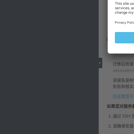
/usr/lo
这能够保证
容，那么
migrator
（推荐）迁
/usr/lo
迁移后检
session>
该报告是树
失败和核实
在这里您可
如果您对服务
通过 SSH 
请确保安装了