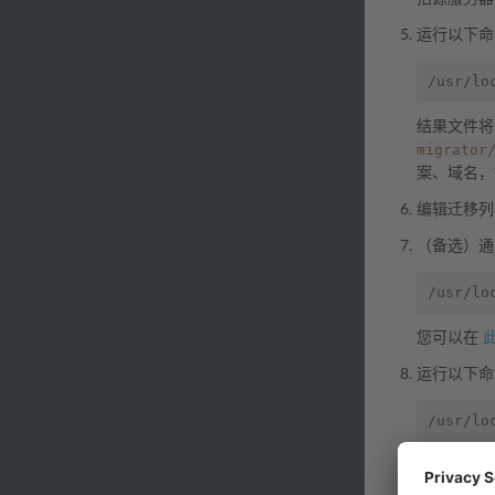
运行以下命
/usr/lo
结果文件
migrator
案、域名，
编辑迁移列
（备选）通
/usr/lo
您可以在
运行以下命
/usr/lo
（备选）使