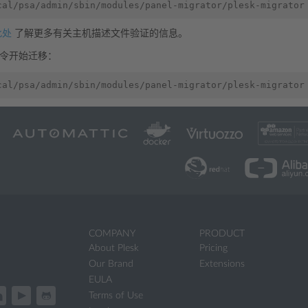
cal/psa/admin/sbin/modules/panel-migrator/plesk-migrator
此处
了解更多有关主机描述文件验证的信息。
令开始迁移：
cal/psa/admin/sbin/modules/panel-migrator/plesk-migrator
COMPANY
PRODUCT
About Plesk
Pricing
Our Brand
Extensions
EULA
Terms of Use