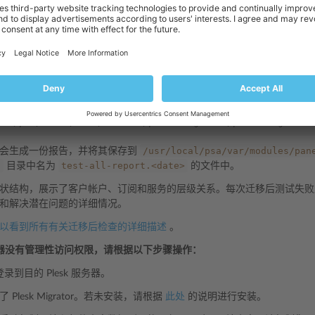
cal/psa/admin/sbin/modules/panel-migrator/plesk-migrator
在执行迁移时源服务器上所发生的主机内容的更改会被镜像到目的服务器
plesk-migrator
copy-web-content
plesk-migrator
cop
使用
，
copy-db-content
命令。
移完成后，运行以下命令检查目的服务器上迁移过来的对象的可操作性：
cal/psa/admin/sbin/modules/panel-migrator/plesk-migrator
/usr/local/psa/var/modules/pan
查会生成一份报告，并将其保存到
/
test-all-report.<date>
目录中名为
的文件中。
状结构，展示了客户帐户、订阅和服务的层级关系。每次迁移后测试失败
和解决潜在问题的详细情况。
以看到所有有关迁移后检查的详细描述
。
器没有管理性访问权限，请根据以下步骤操作：
登录到目的 Plesk 服务器。
 Plesk Migrator。若未安装，请根据
此处
的说明进行安装。