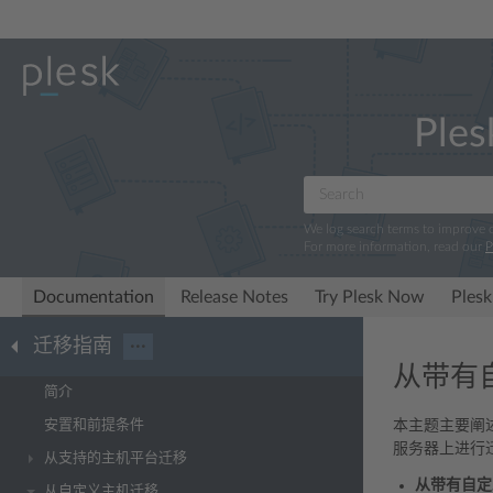
Ples
We log search terms to improve
For more information, read our
P
Documentation
Release Notes
Try Plesk Now
Plesk
迁移指南
···
从带有自
简介
安置和前提条件
本主题主要阐
服务器上进行
从支持的主机平台迁移
从带有自定
从自定义主机迁移