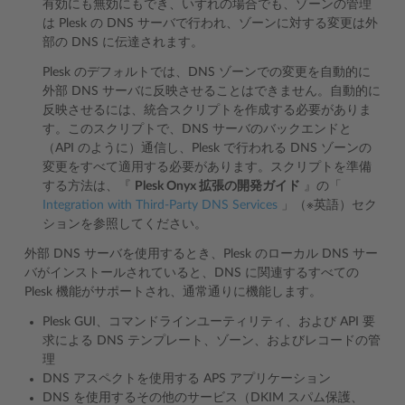
有効にも無効にもでき、いずれの場合でも、ゾーンの管理
は Plesk の DNS サーバで行われ、ゾーンに対する変更は外
部の DNS に伝達されます。
Plesk のデフォルトでは、DNS ゾーンでの変更を自動的に
外部 DNS サーバに反映させることはできません。自動的に
反映させるには、統合スクリプトを作成する必要がありま
す。このスクリプトで、DNS サーバのバックエンドと
（API のように）通信し、Plesk で行われる DNS ゾーンの
変更をすべて適用する必要があります。スクリプトを準備
する方法は、『
Plesk Onyx 拡張の開発ガイド
』の「
Integration with Third-Party DNS Services
」（※英語）セク
ションを参照してください。
外部 DNS サーバを使用するとき、Plesk のローカル DNS サー
バがインストールされていると、DNS に関連するすべての
Plesk 機能がサポートされ、通常通りに機能します。
Plesk GUI、コマンドラインユーティリティ、および API 要
求による DNS テンプレート、ゾーン、およびレコードの管
理
DNS アスペクトを使用する APS アプリケーション
DNS を使用するその他のサービス（DKIM スパム保護、