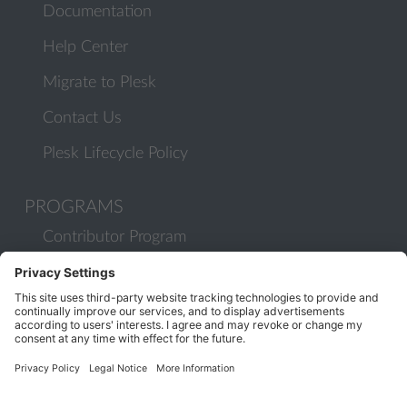
Documentation
Help Center
Migrate to Plesk
Contact Us
Plesk Lifecycle Policy
PROGRAMS
Contributor Program
Partner Program
COMMUNITY
Blog
Forums