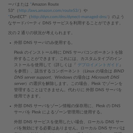
ーバまたは
*
Amazon Route
53*（
http://aws.amazon.com/route53/
）や
*
DynECT*（
http://dyn.com/dns/dynect-managed-dns/
）のよう
なサードパーティ DNS サービスを利用することができます。
次の 2 通りの状況が考えられます。
外部 DNS サーバのみ使用する。
Plesk のインストール時に DNS サーバコンポーネントを除
外することができます。これには、カスタムタイプのイン
ストールを使用して（詳しくは『
デプロイメントガイド
』
を参照）、該当するコンポーネント（Linux の場合は
BIND
DNS server support
、Windows の場合は
Microsoft DNS
server
）の選択を解除します。この場合、Plesk でゾーンを
管理することはできません。代わりに 外部 DNS サーバを
使用できます。
外部 DNS サーバをゾーン情報の保存用に、Plesk の DNS
サーバを Plesk によるゾーン管理用に使用する。
外部 DNS サービスを使用したい場合、ローカル DNS サー
バを無効にする必要はありません。ローカル DNS サーバは