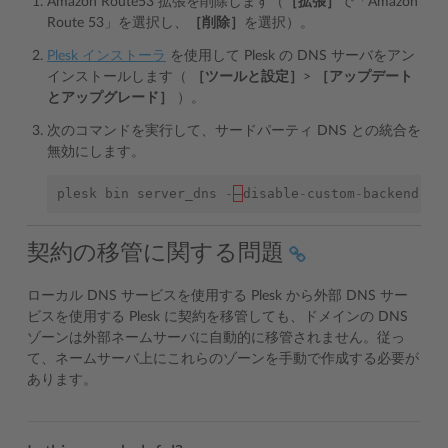
Amazon Route53 拡張を削除します（
［拡張］
で「Amazon
Route 53」を選択し、
［削除］
を選択）。
Plesk インストーラ
を使用して Plesk の DNS サーバをアン
インストールします（
［ツールと設定］
>
［アップデート
とアップグレード］
）。
次のコマンドを実行して、サードパーティ DNS との統合を
無効にします。
plesk
bin
server_dns
-
—
disable
-
custom
-
backend
契約の移管に関する問題
ローカル DNS サービスを使用する Plesk から外部 DNS サー
ビスを使用する Plesk に契約を移管しても、ドメインの DNS
ゾーンは外部ネームサーバに自動的に移管されません。従っ
て、ネームサーバ上にこれらのゾーンを手動で作成する必要が
あります。