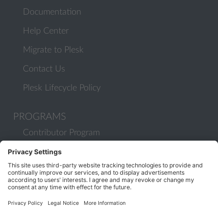
Documentation
Help Center
Migrate to Plesk
Contact Us
Plesk Lifecycle Policy
PROGRAMS
Contributor Program
Partner Program
COMMUNITY
Blog
Forums