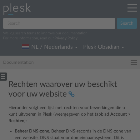
Search
We log search terms to improve our documentation.
For more information, read our
Privacy Policy
.
NL / Nederlands
Plesk Obsidian
Documentation
Rechten waarover uw beschikt
voor uw website
Hieronder volgt een lijst met rechten voor bewerkingen die u
kunt uitvoeren in Plesk (weergegeven op het tabblad
Account
>
Rechten
):
Beheer DNS-zone
. Beheer DNS-records in de DNS-zone van
een website. DNS staat voor domeinnaamsysteem. Dit is