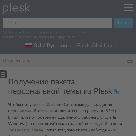
Search
We log search terms to improve our documentation.
For more information, read our
Privacy Policy
.
RU / Русский
Plesk Obsidian
Documentation
Получение пакета
персональной темы из Plesk
Чтобы получить файлы, необходимые для создания
персональной темы, подключитесь к серверу по SSH (в
Linux) или по протоколу удаленного рабочего стола (в
Windows), и воспользуйтесь утилитой командной строки
branding_theme
. Утилита упакует все необходимые