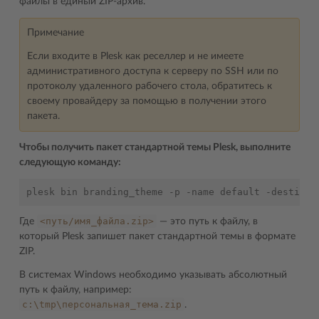
файлы в единый ZIP-архив.
Примечание
Если входите в Plesk как реселлер и не имеете
административного доступа к серверу по SSH или по
протоколу удаленного рабочего стола, обратитесь к
своему провайдеру за помощью в получении этого
пакета.
Чтобы получить пакет стандартной темы Plesk, выполните
следующую команду:
<путь/имя_файла.zip>
Где
― это путь к файлу, в
который Plesk запишет пакет стандартной темы в формате
ZIP.
В системах Windows необходимо указывать абсолютный
путь к файлу, например:
c:\tmp\персональная_тема.zip
.