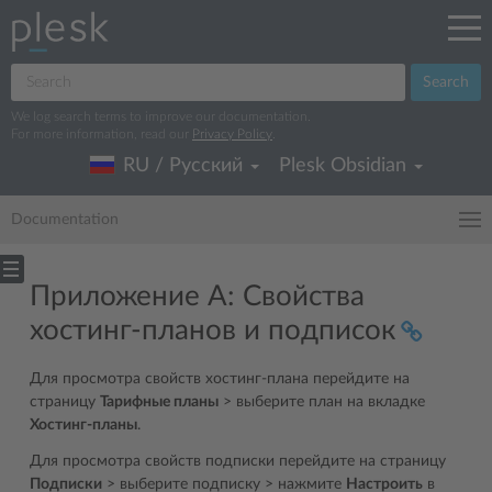
Search
We log search terms to improve our documentation.
For more information, read our
Privacy Policy
.
RU / Русский
Plesk Obsidian
Documentation
Приложение A: Свойства
хостинг-планов и подписок
Для просмотра свойств хостинг-плана перейдите на
страницу
Тарифные планы
> выберите план на вкладке
Хостинг-планы
.
Для просмотра свойств подписки перейдите на страницу
Подписки
> выберите подписку > нажмите
Настроить
в