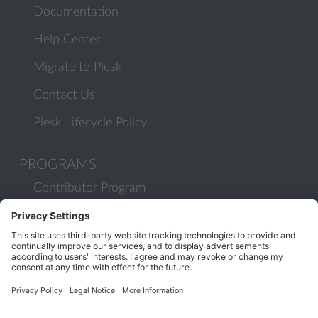
Documentation
Help Center
Migrate to Plesk
Contact Us
Plesk Lifecycle Policy
PROGRAMS
Contributor Program
Partner Program
COMMUNITY
Blog
Forums