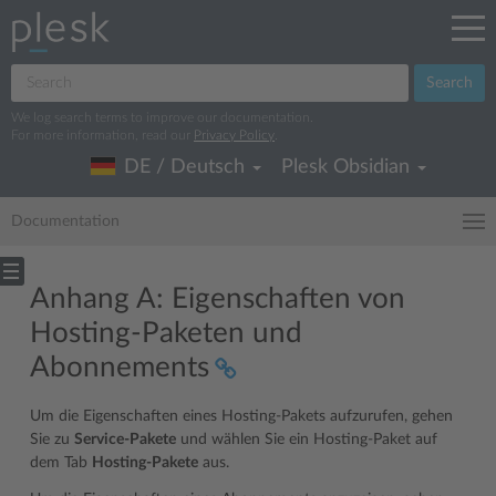
Search
We log search terms to improve our documentation.
For more information, read our
Privacy Policy
.
DE / Deutsch
Plesk Obsidian
Documentation
Anhang A: Eigenschaften von
Hosting-Paketen und
Abonnements
Um die Eigenschaften eines Hosting-Pakets aufzurufen, gehen
Sie zu
Service-Pakete
und wählen Sie ein Hosting-Paket auf
dem Tab
Hosting-Pakete
aus.