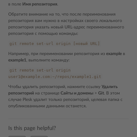
в поле
Имя репозитория
.
Обратите внимание на то, что после переименования
репозитория вам нужно в настройках своего локального
репозитория указать новый URL-адрес переименованного
репозитория с помощью команды:
git
remote
set-url
origin
[новый
URL]
Например, при переименовании репозитория из
example
в
example1
, выполните команду:
git
remote
set-url
origin
user1@example.com:~/repos/example1.git
Чтобы удалить репозиторий, нажмите ссылку
Удалить
репозиторий
на странице
Сайты и домены
>
Git
. В этом
случае Plesk удалит только репозиторий, целевая папка с
опубликованными данными останется.
Is this page helpful?