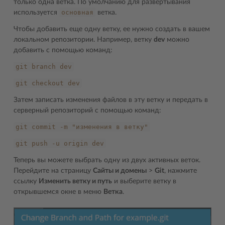
только одна ветка. По умолчанию для развертывания
основная
используется
ветка.
Чтобы добавить еще одну ветку, ее нужно создать в вашем
локальном репозитории. Например, ветку
dev
можно
добавить с помощью команд:
git
branch
dev
git
checkout
dev
Затем записать изменения файлов в эту ветку и передать в
серверный репозиторий с помощью команд:
git
commit
-m
"изменения
в
ветку"
git
push
-u
origin
dev
Теперь вы можете выбрать одну из двух активных веток.
Перейдите на страницу
Сайты и домены
>
Git
, нажмите
ссылку
Изменить ветку и путь
и выберите ветку в
открывшемся окне в меню
Ветка
.