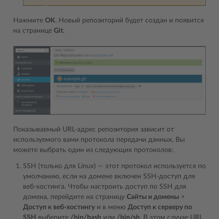
Нажмите
OK
. Новый репозиторий будет создан и появится
на странице
Git
.
Показываемый URL-адрес репозитория зависит от
используемого вами протокола передачи данных. Вы
можете выбрать один из следующих протоколов:
SSH (только для Linux) ― этот протокол используется по
умолчанию, если на домене включен SSH-доступ для
веб-хостинга. Чтобы настроить доступ по SSH для
домена, перейдите на страницу
Сайты и домены
>
Доступ к веб-хостингу
и в меню
Доступ к серверу по
SSH
выберите
/bin/bash
или
/bin/sh
. В этом случае URL