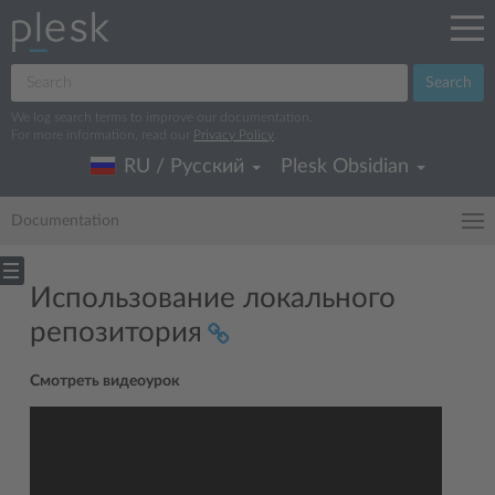
Search
We log search terms to improve our documentation.
For more information, read our
Privacy Policy
.
RU / Русский
Plesk Obsidian
Documentation
Использование локального
репозитория
Смотреть видеоурок