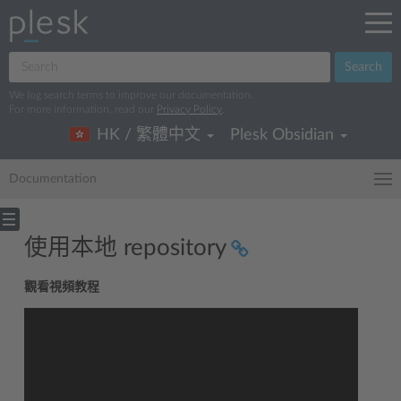
Search
We log search terms to improve our documentation.
For more information, read our
Privacy Policy
.
HK / 繁體中文
Plesk Obsidian
Documentation
使用本地 repository
觀看視頻教程