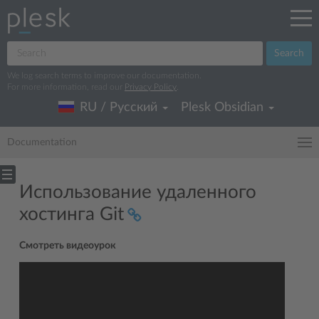
Search
We log search terms to improve our documentation.
For more information, read our
Privacy Policy
.
RU / Русский
Plesk Obsidian
Documentation
Использование удаленного
хостинга Git
Смотреть видеоурок