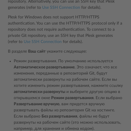
repository. Alternatively, you can use an SSH key that Plesk
generates (refer to
Use SSH Connection
for details).
Plesk for Windows does not support HTTP/HTTPS
authentication. You can use the HTTP/HTTPS protocol only if a
repository does not require authentication. To connect to a
private Git repository, use an SSH key that Plesk generates
(refer to
Use SSH Connection
for details).
В разделе
Ваш сайт
укажите следующее:
Режим развертывания. По умолчанию используется
Автоматическое развертывание
. Это означает, что все
изменения, переданные в репозиторий Git, будут
автоматически развернуты на рабочем сайте. Если вы
хотите изменить режим развертывания, нажмите ссылку
автоматически развернуты
и выберите другую опцию в
открывшемся окне
Режим развертывания
. Если выбрано
Развертывание вручную
, вам придется вручную
развертывать файлы из репозитория Git на хостинге.
Если выбрано
Без развертывания
, файлы не будут
развернуты на рабочем сайте (это можно использовать,
например, для хранения и обмена кодом).