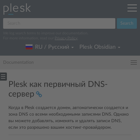
Search
We log search terms to improve our documentation.
For more information, read our
Privacy Policy
.
RU / Русский
Plesk Obsidian
Documentation
Plesk как первичный DNS-
сервер
Когда в Plesk создается домен, автоматически создается и
зона DNS со всеми необходимыми записями DNS. Однако
вы можете добавлять, изменять и удалять записи DNS,
если это разрешено вашим хостинг-провайдером.