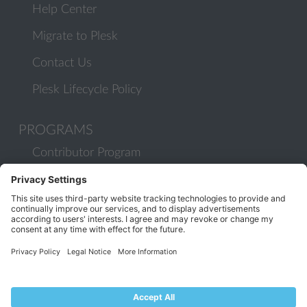
Help Center
Migrate to Plesk
Contact Us
Plesk Lifecycle Policy
PROGRAMS
Contributor Program
Partner Program
COMMUNITY
Blog
Forums
Plesk University