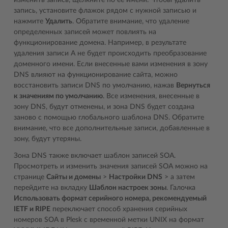
запись, установите флажок рядом с нужной записью и
нажмите
Удалить
. Обратите внимание, что удаление
определенных записей может повлиять на
функционирование домена. Например, в результате
удаления записи A не будет происходить преобразование
доменного имени. Если внесенные вами изменения в зону
DNS влияют на функционирование сайта, можно
восстановить записи DNS по умолчанию, нажав
Вернуться
к значениям по умолчанию
. Все изменения, внесенные в
зону DNS, будут отменены, и зона DNS будет создана
заново с помощью глобального шаблона DNS. Обратите
внимание, что все дополнительные записи, добавленные в
зону, будут утеряны.
Зона DNS также включает шаблон записей SOA.
Просмотреть и изменить значения записей SOA можно на
странице
Сайты и домены
>
Настройки DNS
> а затем
перейдите на вкладку
Шаблон настроек зоны
. Галочка
Использовать формат серийного номера, рекомендуемый
IETF и RIPE
переключает способ хранения серийных
номеров SOA в Plesk с временной метки UNIX на формат