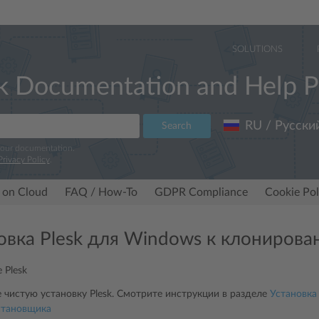
SOLUTIONS
k Documentation and Help P
RU / Русски
Search
 our documentation.
Privacy Policy
.
 on Cloud
FAQ / How-To
GDPR Compliance
Cookie Pol
овка Plesk для Windows к клониров
 Plesk
 чистую установку Plesk. Смотрите инструкции в разделе
Установка
становщика