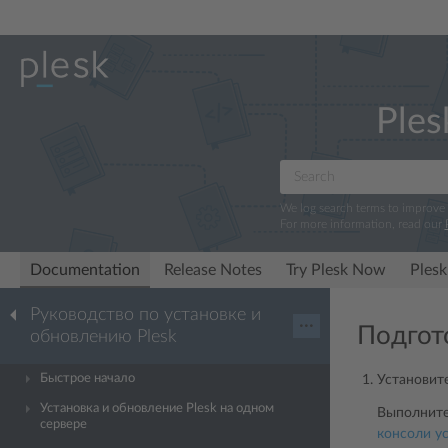
Ples
We log search terms to improve
For more information, read our
Documentation
Release Notes
Try Plesk Now
Plesk
Руководство по установке и
···
Подгот
обновлению Plesk
Быстрое начало
Установите
Установка и обновление Plesk на одном
Выполните
сервере
консоли у