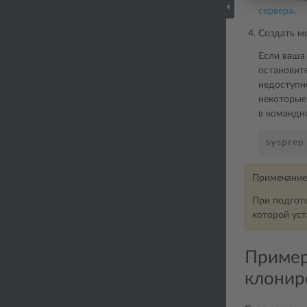
сервера
.
Создать м
Если ваша
остановите
недоступн
некоторые
в командно
Примечание
При подгото
которой уст
Пример
клонир