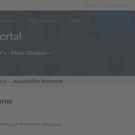
Partners
Blog
Contact us
PRICING
HELP CENTER
MORE
TRY FOR FREE
ortal
й
Plesk Obsidian
icy
Accessibility Statement
анию
 Plesk для Windows с помощью