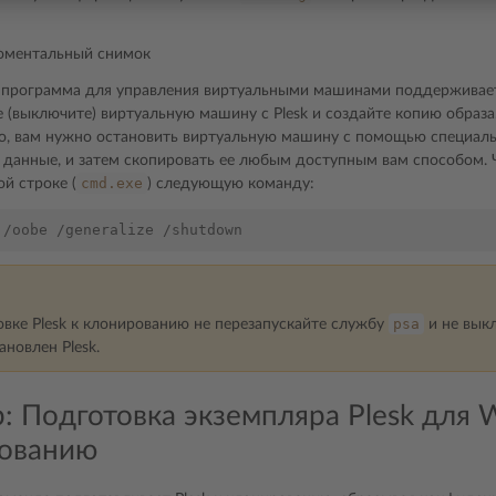
оментальный снимок
 программа для управления виртуальными машинами поддерживает с
 (выключите) виртуальную машину с Plesk и создайте копию образа
о, вам нужно остановить виртуальную машину с помощью специаль
 данные, и затем скопировать ее любым доступным вам способом. 
cmd.exe
й строке (
) следующую команду:
psa
вке Plesk к клонированию не перезапускайте службу
и не вык
ановлен Plesk.
: Подготовка экземпляра Plesk для 
ованию