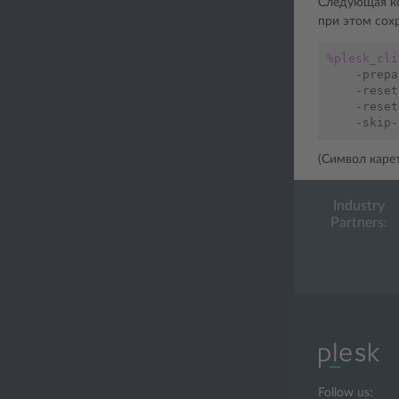
Следующая ко
при этом сох
%plesk_cli
   -prepa
   -reset
   -reset
(Символ каре
Industry
Partners:
Follow us: