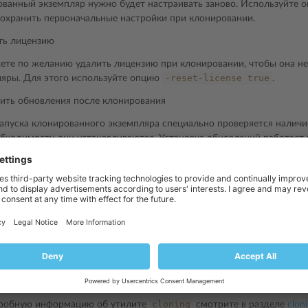
ованный экземпляр нужно будет настраивать заново. Используйте
охранить первоначальные настройки при клонировании.
ть лицензию
те по желанию удалить лицензию при клонировании, чтобы она не
-reset-license
true
ляры. Для этого используйте опцию
.
ить обновления после клонирования
апуска клонированного экземпляра специально проверяется наличи
бходимости они устанавливаются. Установка обновлений работает 
ении задачи ежедневного обслуживания. Можно отменить установк
pdate
true
во время клонирования.
ена переконфигурация IP-пула, сервер Plesk при каждом перезапуск
оответственно перенастраивать свой IP-пул. Используйте эту опци
иртуальным серверам. Вы можете пропустить этот шаг, если для ви
пировать Plesk, используются статические IP-адреса. Кроме того, э
 как ему не нужно будет каждый раз перенастраивать IP-пул.
cli%
cloning
робную информацию об утилите
смотрите в разделе
clon