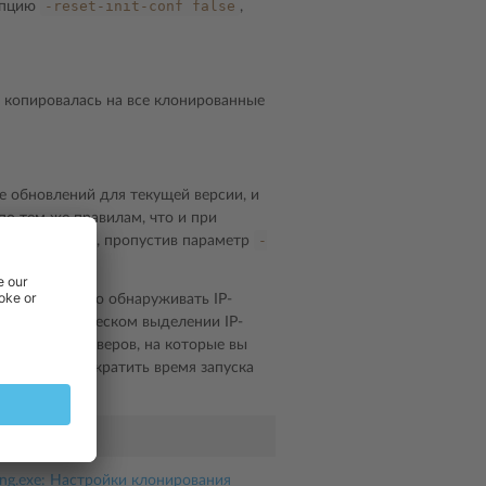
-reset-init-conf
false
 опцию
,
 копировалась на все клонированные
е обновлений для текущей версии, и
по тем же правилам, что и при
-
у обновлений, пропустив параметр
е будет заново обнаруживать IP-
ю при динамическом выделении IP-
ртуальных серверов, на которые вы
то позволит сократить время запуска
ing.exe: Настройки клонирования