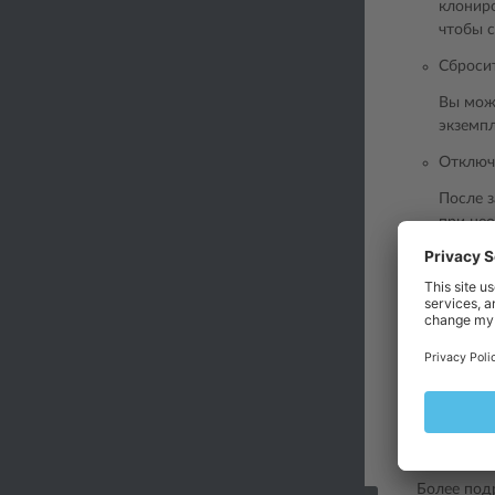
клонир
чтобы с
Сброси
Вы може
экземп
Отключ
После з
при нео
выполн
skip-u
Если включ
адреса и с
адресов в
хотите ско
Plesk, так
%plesk_
Более под