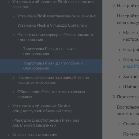
Установка и обновление Plesk на нескольких
Настройте 
серверах
Настройте
Установка Plesk в автоматическом режиме
себя след
Установка Plesk в Virtuozzo Containers
Макет 
Развертывание серверов Plesk с помощью
настро
клонирования
Подготовка Plesk для Linux к
Настро
клонированию
Оформл
Подготовка Plesk для Windows к
вида Pl
клонированию
Хостин
Послеустановочная настройка Plesk на
нескольких серверах
Шаблон
Обновление Plesk в автоматическом
режиме
Подготовк
Установка и обновление Plesk в
Воспользу
общедоступной облачной среде
экземпляр
(Plesk для Linux) Установка Plesk без
Сохран
локальной базы данных
По умо
Справочная информация