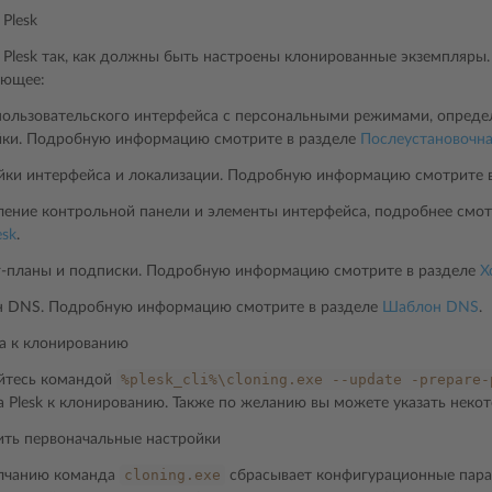
Plesk
 Plesk так, как должны быть настроены клонированные экземпляры.
ующее:
пользовательского интерфейса с персональными режимами, опреде
йки. Подробную информацию смотрите в разделе
Послеустановочна
йки интерфейса и локализации. Подробную информацию смотрите 
ение контрольной панели и элементы интерфейса, подробнее смот
esk
.
г-планы и подписки. Подробную информацию смотрите в разделе
Х
 DNS. Подробную информацию смотрите в разделе
Шаблон DNS
.
а к клонированию
%plesk_cli%\cloning.exe
--update
-prepare-
йтесь командой
а Plesk к клонированию. Также по желанию вы можете указать нек
ить первоначальные настройки
cloning.exe
лчанию команда
сбрасывает конфигурационные пара