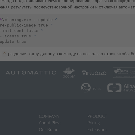
манда подготавливает Plesk к клонированию, сбрасывая конфиде
раняя результаты послеустановочной настройки и отключая автомат
%
\cloning.exe --update 
^
re-public-image true 
^
-init-conf false 
^
-license true 
^
^
т
разделяет одну длинную команду на несколько строк, чтобы бы
COMPANY
PRODUCT
About Plesk
Pricing
Our Brand
Extensions