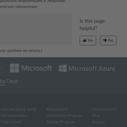
нциальную информацию и лицензию,
ические обновления.
Is this page
helpful?
Yes
No
ло удобнее ее читать.)
KNOWLEDGE BASE
PROGRAMS
COMMUNITY
Documentation
Contributor Program
Blog
Help Center
Partner Program
Forums