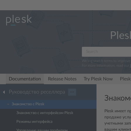
Ples
We log search terms to improve
For more information, read our
Documentation
Release Notes
Try Plesk Now
Plesk
Руководство реселлера
···
Знакомс
Знакомство с Plesk
Plesk имеет 
Знакомство с интерфейсом Plesk
продаже услу
Режимы интерфейса
учетными зап
вашим клиент
Управление вашим профилем