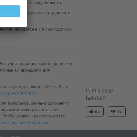
анель клиента от лица клиента.
ать для себя отдельную подписку и
иентов находятся в списке подписок
 Эта учетная запись хранит данные о
оторые вы арендуете для
пользуете для входа в Plesk. Вы в
Is this page
е вашим профилем
.
helpful?
луг (например, сколько дискового
 автоматически рассчитывает
Yes
No
 Чтобы узнать, как отслеживать
свойств вашей подписки
.