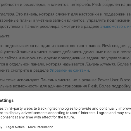
ребности и реселлеров, и клиентов, интерфейс Plesk разделен на дв
селлера
. Это панель, которая служит для настройки и поддержки в
 тарифные планы и учетные записи клиентов, управлять подписками
 доступных в Панели реселлера, смотрите в разделе
Знакомство с и
иента
.
то подписывается на один из ваших хостинг-планов, Plesk создает д
ой учетной записи клиент может добавлять доменные имена и почт
е сайтов и выполнять другие повседневные задачи по управлению 
ся в отдельной панели, которая называется
Панель клиента
. Более
иента смотрите в разделе
Управление сайтами
.
ты тоже используют Панель клиента, но в режиме Power User. В эт
льные возможности для администрирования Plesk. Более подробну
Режимы интерфейса
.
хода в Plesk клиенты видят Панель клиента, а реселлеры ― Панель 
 User. Это сделано для удобства ― чтобы отделить управление уче
айтами и услугами хостинга.
дующих случаях вам все же потребуется перейти в Панель клиента: