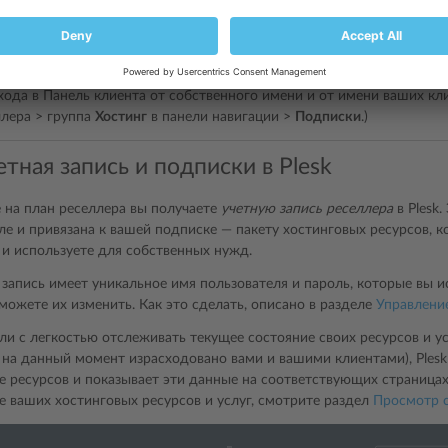
иентам в выполнении их задач
. В этом случае вам нужно войти в П
и обслуживание собственных сайтов
. В этом случае вам нужно созд
нель клиента под вашей учетной записью.
хода в Панель клиента от собственного имени и от имени ваших кл
ллера > группа
Хостинг
в панели навигации >
Подписки
.)
тная запись и подписки в Plesk
 на план реселлера вы получаете
учетную запись реселлера
в Plesk.
е и привязана к вашей подписке ― пакету хостинговых ресурсов, к
и используете для собственных нужд.
запись имеет уникальное имя пользователя и пароль, которые вы ис
можете их изменить. Как это сделать, описано в разделе
Управлени
ли с легкостью отслеживать текущее состояние своих ресурсов и ус
 на данный момент израсходовано вами и вашими клиентами), Plesk
е ресурсов и показывает эти данные на соответствующих страницах.
е ваших хостинговых ресурсов и услуг, смотрите раздел
Просмотр 