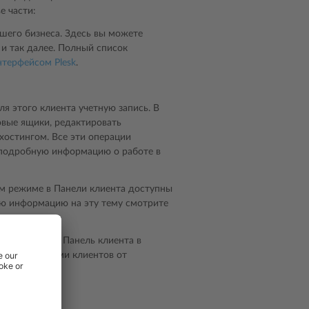
е части:
ашего бизнеса. Здесь вы можете
 и так далее. Полный список
нтерфейсом Plesk
.
ля этого клиента учетную запись. В
овые ящики, редактировать
хостингом. Все эти операции
 подробную информацию о работе в
ом режиме в Панели клиента доступны
ю информацию на эту тему смотрите
реселлера или Панель клиента в
тными записями клиентов от