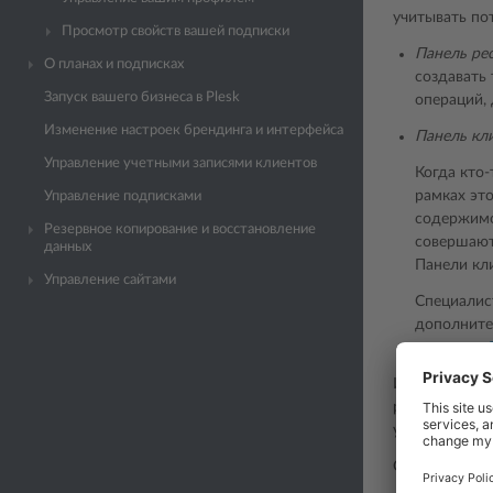
учитывать пот
Просмотр свойств вашей подписки
Панель ре
О планах и подписках
создавать
Запуск вашего бизнеса в Plesk
операций,
Изменение настроек брендинга и интерфейса
Панель кл
Управление учетными записями клиентов
Когда кто-
рамках эт
Управление подписками
содержимо
Резервное копирование и восстановление
совершают
данных
Панели кл
Управление сайтами
Специалис
дополните
в разделе
Итак, после в
режиме Power
управления с
Однако в сле