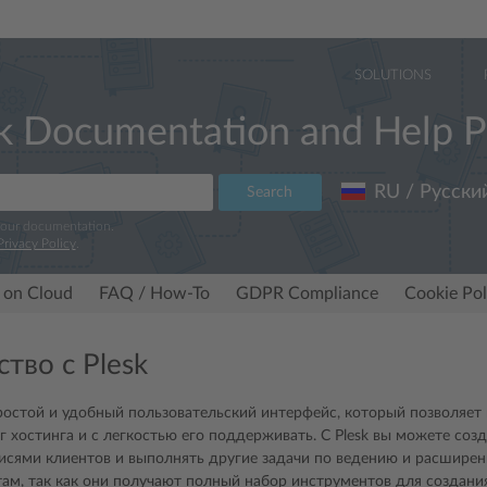
SOLUTIONS
k Documentation and Help P
RU / Русски
Search
 our documentation.
Privacy Policy
.
 on Cloud
FAQ / How-To
GDPR Compliance
Cookie Pol
тво с Plesk
простой и удобный пользовательский интерфейс, который позволяет 
г хостинга и с легкостью его поддерживать. С Plesk вы можете соз
исями клиентов и выполнять другие задачи по ведению и расширени
ам, так как они получают полный набор инструментов для создания