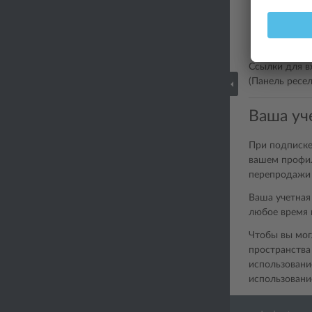
Помощь кл
Создание 
войти в Па
Ссылки для в
(Панель ресе
Ваша уче
При подписке
вашем профил
перепродажи 
Ваша учетная 
любое время 
Чтобы вы мог
пространства
использовани
использовани