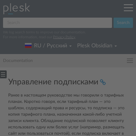
Search
We log search terms to improve our documentation.
For more information, read our
Privacy Policy
.
RU / Русский
Plesk Obsidian
Documentation
Управление подписками
Ранее в настоящем руководстве мы говорили о тарифных
планах. Коротко говоря, если тарифный план ― это
шаблон, содержащий права и ресурсы, то подписка ― это
копия тарифного плана, назначенная какой-либо учетной
записи клиента. Обладание подпиской позволяет клиенту
использовать одну или более услуг (например, размещать
сайт или пользоваться почтой), если подписка включает в