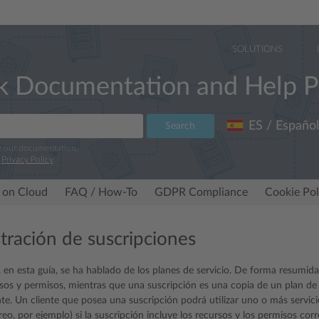
SOLUTIONS
k Documentation and Help P
ES / Español
Search
e our documentation.
r
Privacy Policy
.
 on Cloud
FAQ / How-To
GDPR Compliance
Cookie Pol
tración de suscripciones
 en esta guía, se ha hablado de los planes de servicio. De forma resumida,
sos y permisos, mientras que una suscripción es una copia de un plan de
te. Un cliente que posea una suscripción podrá utilizar uno o más servicios
reo, por ejemplo) si la suscripción incluye los recursos y los permisos cor