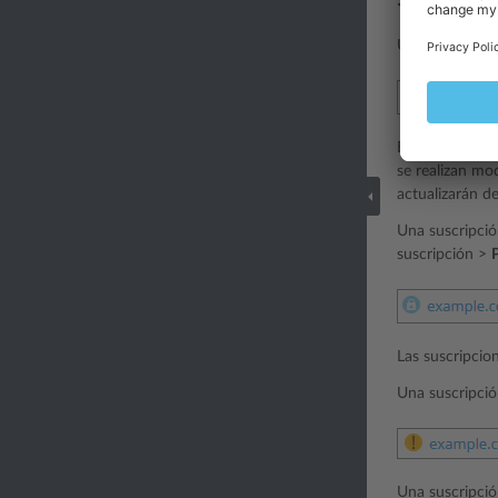
Una suscripció
Esto significa
se realizan mo
actualizarán d
Una suscripció
suscripción >
Las suscripcio
Una suscripci
Una suscripci