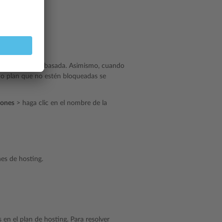
ada
.
ting en que está basada. Asimismo, cuando
cho plan que no estén bloqueadas se
iones
> haga clic en el nombre de la
nes de hosting.
en el plan de hosting. Para resolver