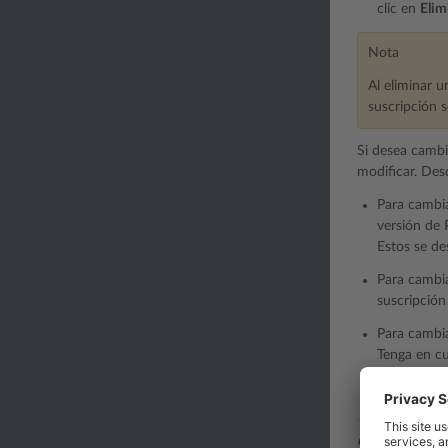
clic en
Elim
Nota
Al eliminar u
suscripción 
Si desea cambi
modificar. Desd
Para cambia
versión de 
Estos se de
Para cambiar
suscripción
Para cambia
Tenga en cu
bloqueada c
se propagar
Suscripc