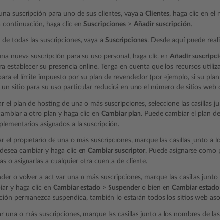
 una suscripción para uno de sus clientes, vaya a
Clientes
, haga clic en el
 a continuación, haga clic en
Suscripciones
>
Añadir suscripción
.
ta de todas las suscripciones, vaya a
Suscripciones
. Desde aquí puede reali
una nueva suscripción para su uso personal, haga clic en
Añadir suscripc
ra establecer su presencia online. Tenga en cuenta que los recursos utiliz
ra el límite impuesto por su plan de revendedor (por ejemplo, si su plan
 un sitio para su uso particular reducirá en uno el número de sitios web 
r el plan de hosting de una o más suscripciones, seleccione las casillas j
ambiar a otro plan y haga clic en
Cambiar plan
. Puede cambiar el plan de
lementarios asignados a la suscripción.
r el propietario de una o más suscripciones, marque las casillas junto a 
 desea cambiar y haga clic en
Cambiar suscriptor
. Puede asignarse como p
as o asignarlas a cualquier otra cuenta de cliente.
der o volver a activar una o más suscripciones, marque las casillas junt
ar y haga clic en
Cambiar estado
>
Suspender
o bien en
Cambiar estado
ción permanezca suspendida, también lo estarán todos los sitios web aso
ar una o más suscripciones, marque las casillas junto a los nombres de la