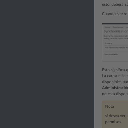
esto, deberá
si
Cuando sincron
Esto significa
La causa más p
disponibles pa
Administración
no está dispo
Nota
si desea ver 
permisos
.