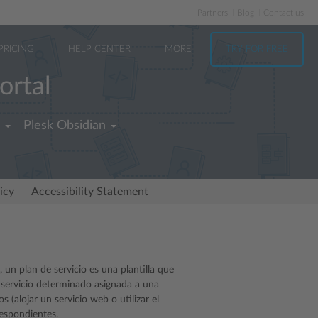
Partners
Blog
Contact us
PRICING
HELP CENTER
MORE
TRY FOR FREE
ortal
Plesk Obsidian
icy
Accessibility Statement
 un plan de servicio es una plantilla que
 servicio determinado asignada a una
 (alojar un servicio web o utilizar el
respondientes.