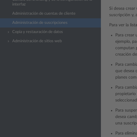
interfaz
Si desea crear
Administración de cuentas de cliente
suscripción y,
Administración de suscripciones
Para ver la lis
Copia y restauración de datos
Para crear 
Administración de sitios web
ejemplo, pa
computan pa
creación de
Para cambia
que desea c
planes comp
Para cambia
propietario
seleccionad
Para suspen
desea cambi
una suscrip
Para elimin