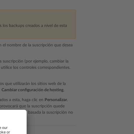
s los backups creados a nivel de esta
n el nombre de la suscripción que desea
a suscripción (por ejemplo, cambiar la
utilice los controles correspondientes.
os que utilizarán los sitios web de la
n
Cambiar configuración de hosting
.
ados a esta, haga clic en
Personalizar
.
 provocará que la suscripción quede
g en el que está basada la suscripción no