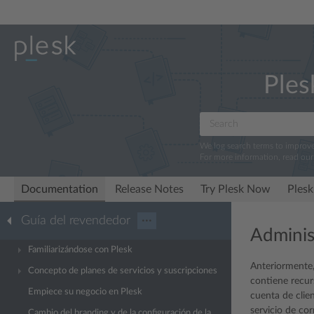
Ples
We log search terms to improv
For more information, read ou
Documentation
Release Notes
Try Plesk Now
Plesk
Guía del revendedor
···
Adminis
Familiarizándose con Plesk
Anteriormente,
Concepto de planes de servicios y suscripciones
contiene recur
Empiece su negocio en Plesk
cuenta de clien
servicio de cor
Cambio del branding y de la configuración de la