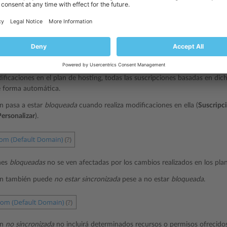
n recién creada basada en un plan de servicio empieza estando
sincroniz
 que las propiedades de la suscripción son idénticas a las del plan de hos
dificaciones en el plan de hosting, todas las suscripciones basadas en di
e forma automática.
n pasa a estar
bloqueada
cuando realiza modificaciones en ella (
Suscripc
Personalizar
).
nes
bloqueadas
no se ven afectadas por los cambios realizados en los pla
ón también puede
no estar sincronizada
pese a no estar
bloqueada
.
ón
no sincronizada
no incluirá determinados recursos o permisos ofrecidos 