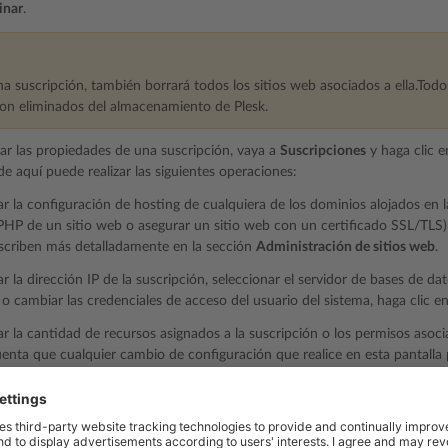
inar
.
na suscripción, también borrará todos los sitios web asociados a ella.Todo
son eliminados del almacenamiento de Plesk.
ar las propiedades de una suscripción, vaya a
Suscripciones
y haga clic e
e aquí puede realizar las siguientes operaciones:
r la configuración de hosting de cualquiera de los dominios alojados en l
PHP de un sitio web o asegurar un sitio web con un certificado SSL/TLS) 
scriben más detalladamente en la sección
Administración de sitios web
.
 la dirección IP de la suscripción, seleccionar el servidor de bases de dat
 o cambiar las credenciales de acceso del usuario del sistema, haga clic e
r la cantidad de recursos asignados a la suscripción o los permisos asoci
enta que cualquier cambio de configuración que realice en esta pantalla
ontra la sincronización
(es decir, los cambios aplicados al plan de hostin
án a una suscripción bloqueada contra la sincronización).
iones sincronizadas y bloqueadas