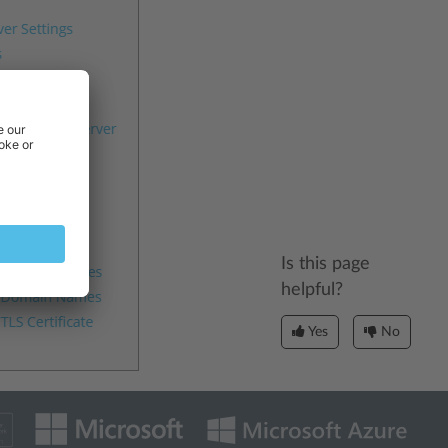
Is this page
helpful?
Yes
No