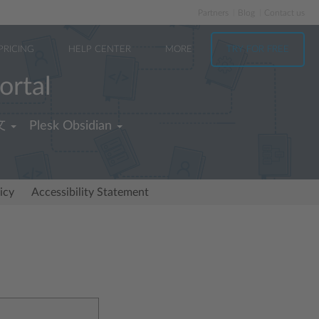
Partners
Blog
Contact us
PRICING
HELP CENTER
MORE
TRY FOR FREE
ortal
文
Plesk Obsidian
icy
Accessibility Statement