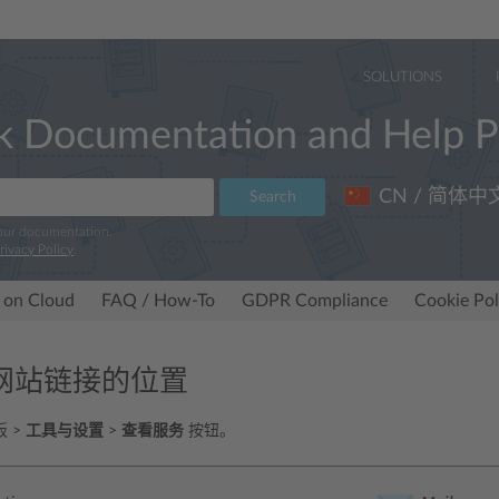
SOLUTIONS
k Documentation and Help P
CN / 简体中
Search
 our documentation.
rivacy Policy
.
 on Cloud
FAQ / How-To
GDPR Compliance
Cookie Pol
网站链接的位置
 >
工具与设置
>
查看服务
按钮。