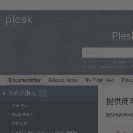
Ples
We log search terms to improve
For more information, read our
P
Documentation
Release Notes
Try Plesk Now
Plesk
管理员指南
···
提供商
关于 Plesk
Plesk 快速入门
服务器管理面板
创建网站
Creating Templates with Sitejet Builder