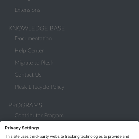
Extensions
KNOWLEDGE BASE
Documentation
Help Center
Migrate to Plesk
Contact Us
Plesk Lifecycle Policy
PROGRAMS
Contributor Program
Partner Program