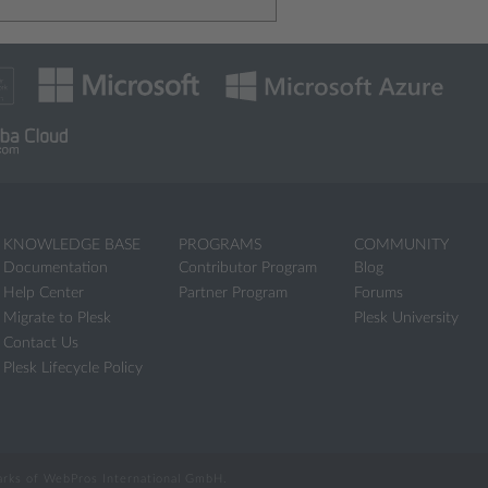
KNOWLEDGE BASE
PROGRAMS
COMMUNITY
Documentation
Contributor Program
Blog
Help Center
Partner Program
Forums
Migrate to Plesk
Plesk University
Contact Us
Plesk Lifecycle Policy
marks of WebPros International GmbH.