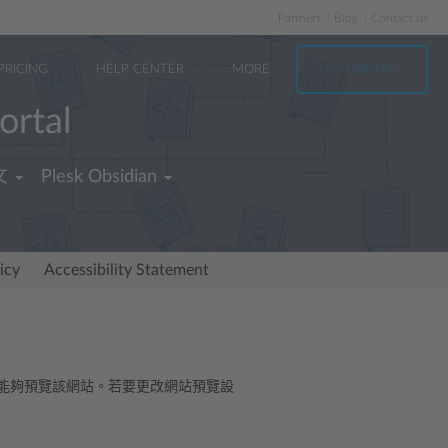
Partners
Blog
Contact us
PRICING
HELP CENTER
MORE
TRY FOR FREE
ortal
文
Plesk Obsidian
icy
Accessibility Statement
客戶能夠預覽該網站。若要更改網站預覽設