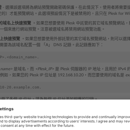
證
- 選擇該選項將為網站預覽開啟密碼保護。在此情況下，使用者將需要
的）才能預覽網站。此選項預設情況下是被禁用的，且只在 Plesk for Wi
k 中的域名上快速預覽
。如果您想要使用 Plesk 中託管的其它域名預覽網
一個來進行網站預覽。注意被選域名將禁用網站預覽功能。
上快速預覽
。如果您想要使用外部託管的其它域名預覽網站，則可以選
需要為該域名配置一個 「A」 DNS 記錄。此記錄應如下：
_name>
是域名，而
<Plesk_IP>
是 Plesk 伺服器的 IP 地址，且用於 IPv4 的
。例如，如果您的 Plesk IP 位址是 192.168.10.20，而您要使用的域名是
ex
 中註冊了多個 IP 位址，請為每個 IP 位址添加相應的記錄。
覽
。如果您想要禁用預覽網站的功能，請選擇此選項。