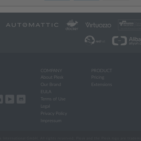
COMPANY
PRODUCT
About Plesk
Pricing
Our Brand
Extensions
EULA
Terms of Use
Legal
Privacy Policy
Impressum
International GmbH. All rights reserved. Plesk and the Plesk logo are trade