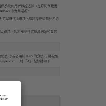
提供系統使用者驗證憑據（在訂閱創建過
ndows 中有此選項。
站，則可以選擇此選項。您將需要從屬於您的
擇此選項。您將需要指定用於網站預覽的
點號 (.) 或者用於 IPv6 的分號 (:) 將被破
ample.com
，則 「A」 記錄將如下：