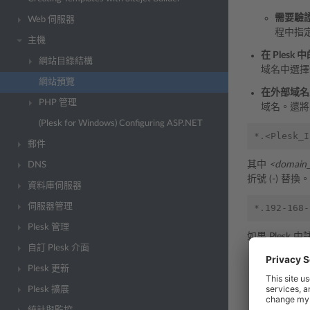
需要驗
Web 伺服器
程中指定
主機
在 Ples
網站目錄結構
域名中選擇
網站預覽
在外部域名
PHP 管理
域名。還將
(Plesk for Windows) Configuring ASP.NET
郵件
其中
<domain
DNS
折號 (-) 替換
資料庫伺服器
伺服器管理
Plesk 管理
如果 Plesk
自訂 Plesk 介面
禁用快速預
Plesk 更新
Plesk 擴展