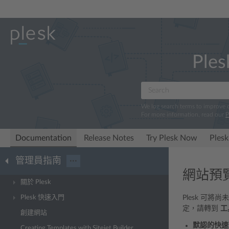
Ples
We log search terms to improve
For more information, read our
P
Documentation
Release Notes
Try Plesk Now
Plesk
管理員指南
···
網站預
關於 Plesk
Plesk 快速入門
Plesk 可
定，請轉到
工
創建網站
默認的快速
Creating Templates with Sitejet Builder