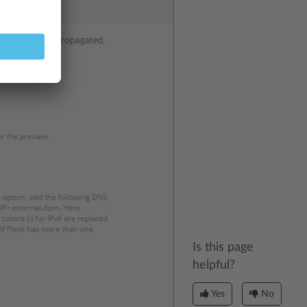
Is this page
helpful?
Yes
No