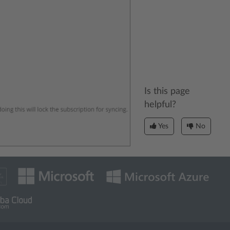
Is this page
helpful?
Yes
No