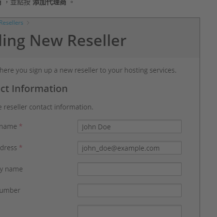
商
，並點按
添加代理商
。