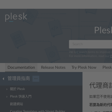
Ples
We log search terms to improve
For more information, read our
P
Documentation
Release Notes
Try Plesk Now
Plesk
管理員指南
···
代理商
關於 Plesk
Plesk 快速入門
如果您不使用計
創建網站
若要為新的代
Creating Templates with Sitejet Builder