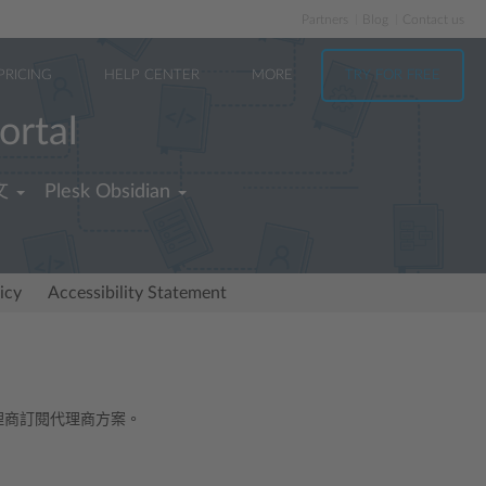
Partners
Blog
Contact us
PRICING
HELP CENTER
MORE
TRY FOR FREE
ortal
文
Plesk Obsidian
icy
Accessibility Statement
代理商訂閱代理商方案。