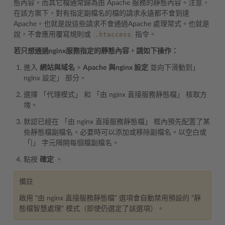
態內容。而其它檔通常歸為由 Apache 服務的靜態內容。注意，
在該方案下，對有指定副檔名的檔的請求永遠都不會到達
Apache。也就是說這些請求不會通過Apache 處理常式。也就是
.htaccess
說，不會應用覆寫規則或
指令。
若只想通過nginx服務指定的靜態內容，請如下操作：
進入
網站與域名
>
Apache
與nginx 設定
並向下滑動到」
nginx 設定」 部分。
選擇 「代理模式」 和 「由 nginx 直接服務靜態檔」 核取方
塊。
默認已經在 「由 nginx 直接服務靜態檔」 框內預先配置了某
些靜態檔副檔名。必要時可以添加或移除副檔名。以空白或
「|」 字元隔開每個檔副檔名。
點按
確定
。
備註
啟用 “由 nginx 直接服務靜態檔” 選項會自動禁用預設的 “靜
態檔智慧處理” 模式（即使仍選定了該選項）。