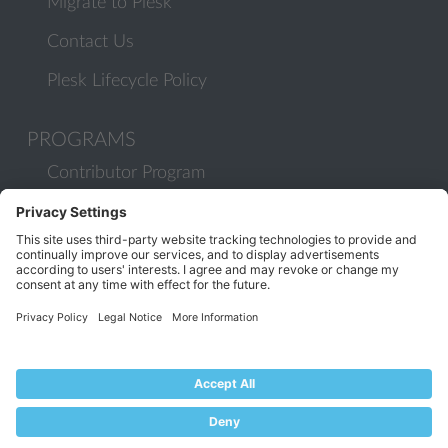
Migrate to Plesk
Contact Us
Plesk Lifecycle Policy
PROGRAMS
Contributor Program
Partner Program
COMMUNITY
Blog
Forums
Plesk University
© 2026 WebPros International GmbH. All rights reserved. Plesk and