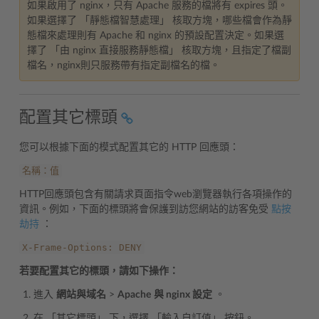
如果啟用了 nginx，只有 Apache 服務的檔將有 expires 頭。
如果選擇了 「靜態檔智慧處理」 核取方塊，哪些檔會作為靜
態檔來處理則有 Apache 和 nginx 的預設配置決定。如果選
擇了 「由 nginx 直接服務靜態檔」 核取方塊，且指定了檔副
檔名，nginx則只服務帶有指定副檔名的檔。
配置其它標頭
您可以根據下面的模式配置其它的 HTTP 回應頭：
名稱：值
HTTP回應頭包含有關請求頁面指令web瀏覽器執行各項操作的
資訊。例如，下面的標頭將會保護到訪您網站的訪客免受
點按
劫持
：
X-Frame-Options:
DENY
若要配置其它的標頭，請如下操作：
進入
網站與域名
>
Apache
與 nginx 設定
。
在 「其它標頭」 下，選擇 「輸入自訂值」 按鈕。