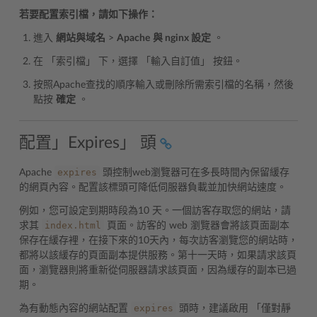
若要配置索引檔，請如下操作：
進入
網站與域名
>
Apache
與 nginx 設定
。
在 「索引檔」 下，選擇 「輸入自訂值」 按鈕。
按照Apache查找的順序輸入或刪除所需索引檔的名稱，然後
點按
確定
。
配置」Expires」 頭
expires
Apache
頭控制web瀏覽器可在多長時間內保留緩存
的網頁內容。配置該標頭可降低伺服器負載並加快網站速度。
例如，您可設定到期時段為10 天。一個訪客存取您的網站，請
index.html
求其
頁面。訪客的 web 瀏覽器會將該頁面副本
保存在緩存裡，在接下來的10天內，每次訪客瀏覽您的網站時，
都將以該緩存的頁面副本提供服務。第十一天時，如果請求該頁
面，瀏覽器則將重新從伺服器請求該頁面，因為緩存的副本已過
期。
expires
為有動態內容的網站配置
頭時，建議啟用 「僅對靜