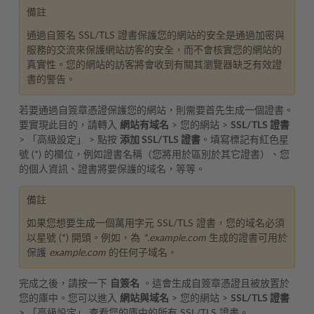
備註
通過自簽名 SSL/TLS 證書保護您的網站的安全是通過加密與
服務的交流來保護網站訪客的安全，而不會核實您的網站的
真實性。您的網站的訪客將會收到有關其瀏覽器缺乏有效證
書的警告。
若要通過自簽章憑證保護您的網站，則需要首先生成一個證書。
要實現此目的，請轉入
網站有域名
> 您的網站 >
SSL/TLS 證書
> 「高級設定」 > 點按
添加 SSL/TLS 證書
。填寫標記有紅色星
號 (*) 的欄位，例如證書名稱（您將用於區別於其它證書）、您
的個人資訊、證書將要保護的域名，等等。
備註
如果您想要生成一個萬用字元 SSL/TLS 證書，您的域名必須
以星號 (*) 開頭。例如，為
*.example.com
生成的證書可用於
保護
example.com
的任何子域名。
完成之後，請按一下
自簽名
。這會生成自簽章憑證且被放置於
您的庫中。您可以進入
網站與域名
> 您的網站 >
SSL/TLS 證書
> 「高級設定」 查看您的庫中的所有 SSL/TLS 證書。