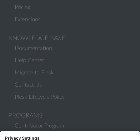
Pricing
Extensions
KNOWLEDGE BASE
Documentation
Help Center
Migrate to Plesk
Contact Us
Plesk Lifecycle Policy
PROGRAMS
Contributor Program
Partner Program