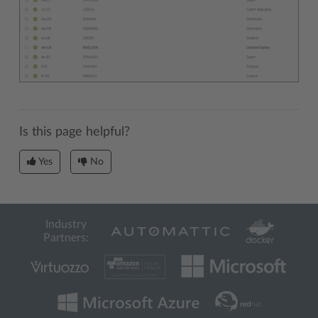
Is this page helpful?
Yes
No
Industry
Partners: