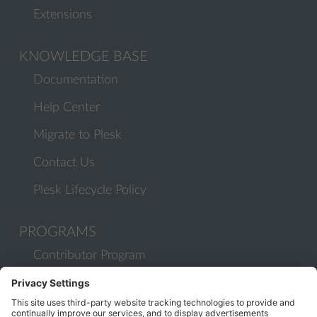
Extensions
KNOWLEDGE BASE
Documentation
Help Center
Migrate to Plesk
Contact Us
Plesk Lifecycle Policy
PROGRAMS
Contributor Program
Partner Program