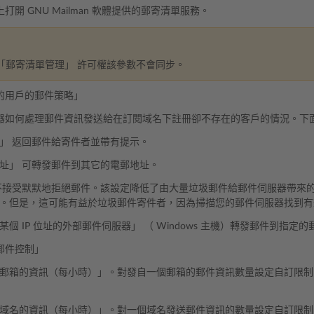
打開 GNU Mailman 軟體提供的郵寄清單服務。
「郵寄清單管理」 許可權該參數不會同步。
的用戶的郵件策略」
器如何處理郵件資訊發送給在訂閱域名下註冊卻不存在的客戶的情況。下
」 返回郵件給寄件者並帶有提示。
址」 可轉發郵件到其它的電郵地址。
不接受默默地拒絕郵件。該設定降低了由大量垃圾郵件給郵件伺服器帶來
。但是，這可能有益於垃圾郵件寄件者，因為掃描您的郵件伺服器找到有
某個 IP 位址的外部郵件伺服器」 （ Windows 主機）轉發郵件到指定
郵件控制」
郵箱的資訊（每小時）」。對發自一個郵箱的郵件資訊數量設定自訂限制
域名的資訊（每小時）」。對一個域名發送郵件資訊的數量設定自訂限制