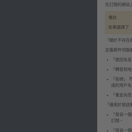
在訂閱的網站上
備註
如果選擇了 
「關於不存在
定義郵件伺服
「退回信息
「轉發到地
「拒絕」 
成的用戶名
「重定向至
「適用於發送
「發自一個
訂閱。
「發自一個