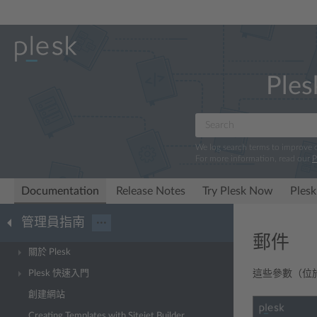
Ples
We log search terms to improve
For more information, read our
P
Documentation
Release Notes
Try Plesk Now
Plesk
管理員指南
···
郵件
關於 Plesk
Plesk 快速入門
這些參數（位
創建網站
Creating Templates with Sitejet Builder