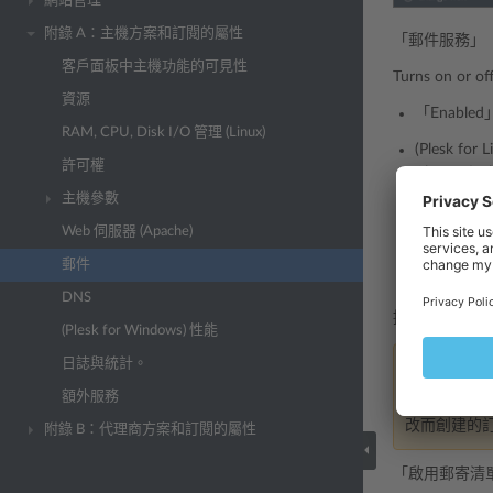
網站管理
附錄 A：主機方案和訂閱的屬性
「郵件服務」
客戶面板中主機功能的可見性
Turns on or of
資源
「Enabled」. 
RAM, CPU, Disk I/O 管理 (Linux)
(Plesk for 
許可權
Alternativel
主機參數
(Plesk for 
Web 伺服器 (Apache)
「Not config
郵件
「Web 郵箱」
DNS
提供 web 
(Plesk for Windows) 性能
日誌與統計。
備註
額外服務
「Web郵
改而創建的訂
附錄 B：代理商方案和訂閱的屬性
「啟用郵寄清