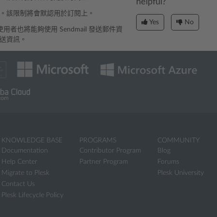
helpful?
。該限制將會默認用於訂閱上。
Yes
No
者也將能夠使用 Sendmail 發送郵件資
送資訊。
KNOWLEDGE BASE
PROGRAMS
COMMUNITY
Documentation
Contributor Program
Blog
Help Center
Partner Program
Forums
Migrate to Plesk
Plesk University
Contact Us
Plesk Lifecycle Policy