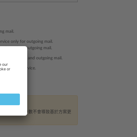
ng mail.
rvice only for outgoing mail.
configured for outgoing mail.
h for incoming and outgoing mail.
sting mail service.
現有服務方案的參數不會導致基於方案更