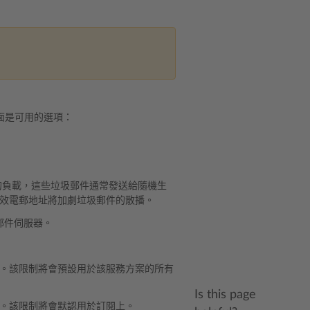
面是可用的選項：
的負載，這些垃圾郵件通常發送給隨機生
效電郵地址將加劇垃圾郵件的散播。
的郵件伺服器。
。該限制將會預設用於該服務方案的所有
Is this page
。該限制將會默認用於訂閱上。