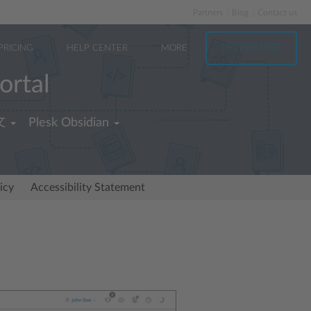
Partners
Blog
Contact us
PRICING
HELP CENTER
MORE
TRY FOR FREE
ortal
文
Plesk Obsidian
icy
Accessibility Statement