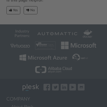
Is this page helpful?
Yes
No
Industry
Partners:
COMPANY