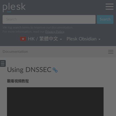
Search
We log search terms to improve our documentation.
For more information, read our
Privacy Policy
.
HK / 繁體中文
Plesk Obsidian
Documentation
Using DNSSEC
觀看視頻教程