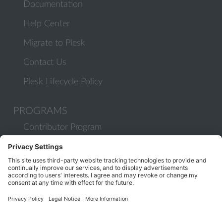
Documentation
Help Center
Migrate to Plesk
Contact Us
Plesk Lifecycle Policy
PROGRAMS
Contributor Program
Partner Program
COMMUNITY
Blog
Forums