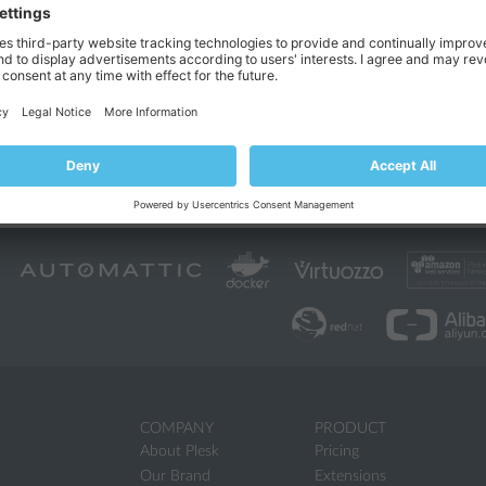
 僅支援顯示 FTPS。但是如果需要也可以啟用隱式 FTPS。請查看針對 Linu
的高級管理指南的
啟用隱式 FTPS
部分瞭解詳情。
 位址定義 FTPS 策略 (Windows)
lesk for Windows，您可以選擇單獨為每個 IP 位址配置 FTPS 策略
址都使用自訂的 FTPS 策略
選項。之後進入
工具與設定
>
IP
地址
。點按您要
擇所需選項。
COMPANY
PRODUCT
About Plesk
Pricing
Our Brand
Extensions