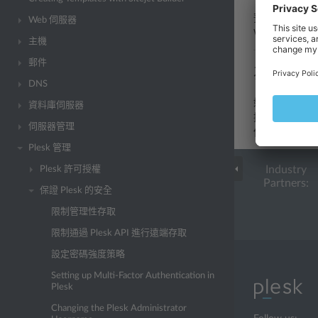
預設 Plesk
Web 伺服器
Windows 
主機
郵件
為每個 IP
DNS
如果您正使用 P
資料庫伺服器
擇
每個 IP 位
伺服器管理
使用策略
下選
Plesk 管理
Industry
Plesk 許可授權
Partners:
保證 Plesk 的安全
限制管理性存取
限制通過 Plesk API 進行遠端存取
設定密碼強度策略
Setting up Multi-Factor Authentication in
Plesk
Changing the Plesk Administrator