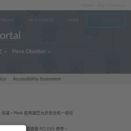
Partners
Blog
Contact us
PRICING
HELP CENTER
MORE
TRY FOR FREE
ortal
文
Plesk Obsidian
icy
Accessibility Statement
) 協議。Plesk 能夠讓您允許安全和一般任
 連接。注意需要遵循 PCI DSS 標準。