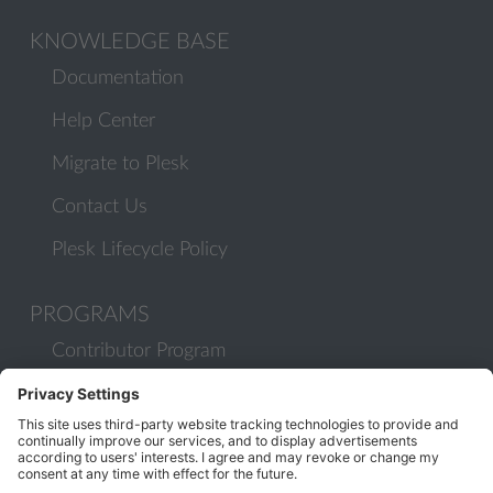
KNOWLEDGE BASE
Documentation
Help Center
Migrate to Plesk
Contact Us
Plesk Lifecycle Policy
PROGRAMS
Contributor Program
Partner Program
COMMUNITY