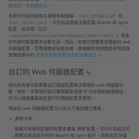
層級的一些具體情況
。
last_httpd.conf
系統中的每個虛擬主機都有兩個檔 -
和
last_nginx.conf
- 分別為該虛擬主機定義 Apache 和 nginx
配置。這些檔（位於
/var/www/vhosts/system/<domain_name>/conf/
）會基
於所謂的配置範本自動生成。因此，如果您想要更改預設的 web
伺服器配置，您應調整這些範本檔。欲瞭解如何調整請參閱高級
管理指南中的
使用配置範本更改虛擬主機設定
。
自訂的 Web 伺服器配置
網站所有者可能需要自訂預設配置無法實現的 web 伺服器功
能。例如，不尋常的索引檔案類型或按 IP 位址限制連接網站。
這可以通過覆蓋指定客戶的預設配置來實現。
預設的 web 伺服器配置可以在以下級別進行覆蓋：
服務方案
服務方案級別定義的配置會覆蓋
預設
配置。您可以為指定的
服務方案設定任何的 Apache 和 nginx 指令。這些設定存儲