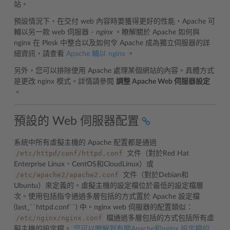
站。
預設情況下，在交付 web 內容時要獲得更好的性能，Apache 可
輔以另一款 web 伺服器 -
nginx
。瞭解關於 Apache 如何與
nginx 在 Plesk 中整合以及如何令 Apache 成為獨立伺服器的詳
細資訊，請查看
Apache 輔以 nginx
。
另外，您可以排除使用 Apache 處理某個網站的內容。具體方式
是更改 nginx 模式。詳情請參閱
調整 Apache Web 伺服器設定
。
預設的 Web 伺服器配置
系統中所有虛擬主機的 Apache 配置都是通過
/etc/httpd/conf/httpd.conf
文件（對於Red Hat
Enterprise Linux、CentOS和CloudLinux）或
/etc/apache2/apache2.conf
文件（對於Debian和
Ubuntu）來定義的。虛擬主機的設定檔位於最低的設定檔層
次。使用包括指令通過多層包括的方式置於 Apache 設定檔
(last_``httpd.conf``) 中。nginx web 伺服器的配置類似：
/etc/nginx/nginx.conf
檔通過多層包括的方式包括所有虛
擬主機的設定檔。
您可以瞭解到有關Apache和nginx 設定檔的