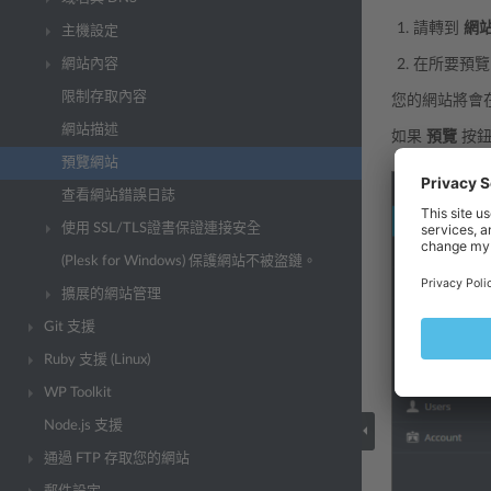
請轉到
網
主機設定
網站內容
在所要預
限制存取內容
您的網站將會
網站描述
如果
預覽
按
預覽網站
查看網站錯誤日誌
使用 SSL/TLS證書保證連接安全
(Plesk for Windows) 保護網站不被盜鏈。
擴展的網站管理
Git 支援
Ruby 支援 (Linux)
WP Toolkit
Node.js 支援
通過 FTP 存取您的網站