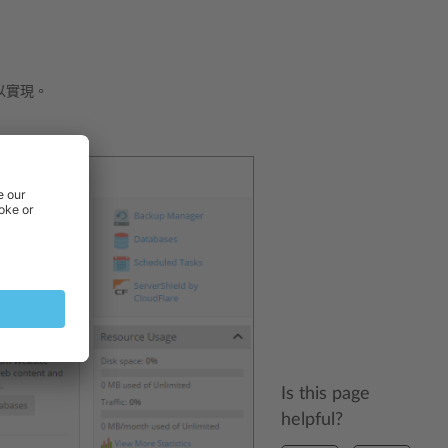
以實現。
Is this page
helpful?