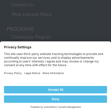
Contact Us
Plesk Lifecycle Policy
PROGRAMS
Contributor Program
Partner Program
COMMUNITY
Blog
Forums
Plesk University
© 2026 WebPros International GmbH. All rights reserved. Plesk and
the Plesk logo are trademarks of WebPros International GmbH.