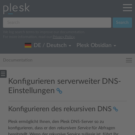
Search
We log search terms to improve our documentation.
For more information, read our
Privacy Policy
.
DE / Deutsch
Plesk Obsidian
Documentation
Konfigurieren serverweiter DNS-
Einstellungen
Konfigurieren des rekursiven DNS
Plesk ermöglicht Ihnen, den Plesk DNS-Server so zu
konfigurieren, dass er den
rekursiven Service
für Abfragen
bereitstellt. Wenn der rekursive Service zulässig ist, führt Ihr