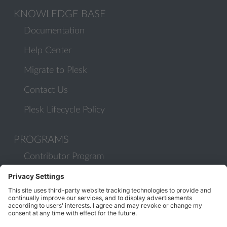
KNOWLEDGE BASE
Documentation
Help Center
Migrate to Plesk
Contact Us
Plesk Lifecycle Policy
PROGRAMS
Contributor Program
Partner Program
COMMUNITY
Blog