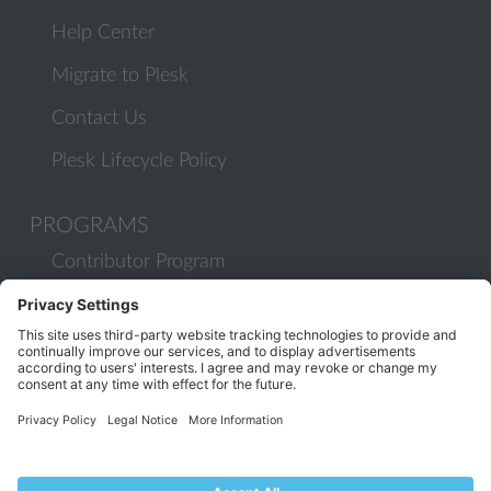
Help Center
Migrate to Plesk
Contact Us
Plesk Lifecycle Policy
PROGRAMS
Contributor Program
Partner Program
COMMUNITY
Blog
Forums