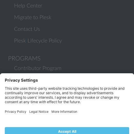
Help Center
Migrate to Plesk
Contact Us
Plesk Lifecycle Policy
PROGRAMS
Contributor Program
Partner Program
COMMUNITY
Blog
Forums
Plesk University