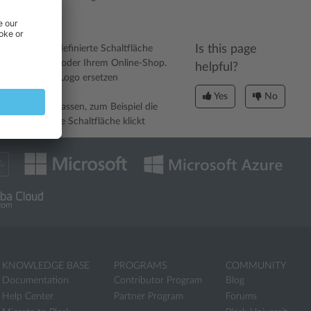
Is this page
eine benutzerdefinierte Schaltfläche
 Helpdesk-Seite oder Ihrem Online-Shop.
helpful?
zerdefiniertes Logo ersetzen
 Fotos ersetzen
Yes
No
 Aktionen anpassen, zum Beispiel die
ine bestimmte Schaltfläche klickt
KNOWLEDGE BASE
PROGRAMS
COMMUNITY
Documentation
Contributor Program
Blog
Help Center
Partner Program
Forums