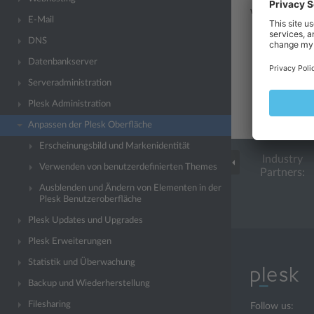
werden:
E-Mail
Standardsp
DNS
Benutzerdef
Datenbankserver
klicken, we
Titel von P
Serveradministration
Theme in P
Plesk Administration
Bestimmte 
URL der Web
Anpassen der Plesk Oberfläche
Erscheinungsbild und Markenidentität
Industry
Verwenden von benutzerdefinierten Themes
Partners:
Ausblenden und Ändern von Elementen in der
Plesk Benutzeroberfläche
Plesk Updates und Upgrades
Plesk Erweiterungen
Statistik und Überwachung
Backup und Wiederherstellung
Filesharing
Follow us: