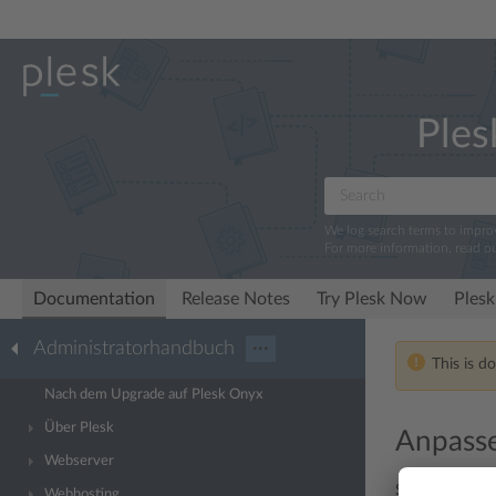
Ples
We log search terms to impr
For more information, read o
Documentation
Release Notes
Try Plesk Now
Plesk
Administratorhandbuch
···
This is d
Nach dem Upgrade auf Plesk Onyx
Über Plesk
Anpasse
Webserver
Sie können Ple
Webhosting