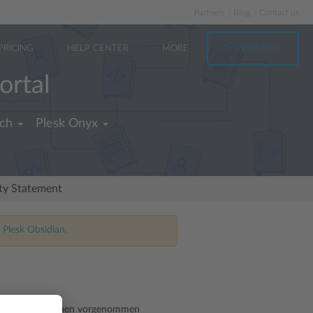
Partners
Blog
Contact us
PRICING
HELP CENTER
MORE
TRY FOR FREE
ortal
ch
Plesk Onyx
ity Statement
 Plesk Obsidian.
Einstellungen können vorgenommen