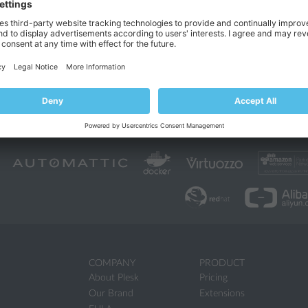
rache der Oberfläche
für den Administrator ändern
inierte Schaltflächen
in der Plesk Oberfläche hinzufügen. Nutzer, die auf 
rden zu einer festgelegten Webpage weitergeleitet, zum Beispiel zu Ihrer
lesk Seiten ändern
und das
Plesk Standardlogo
oben links durch ein benut
lesk anpassen
, zum Beispiel Farben ändern oder Stockfotos durch eigene
Steuerelemente aus der Plesk Oberfläche entfernen
oder die verknüpften
page ändern, die in einem Browser geöffnet wird, wenn ein Nutzer auf e
COMPANY
PRODUCT
About Plesk
Pricing
Our Brand
Extensions