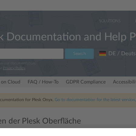
SOLUTIONS
k Documentation and Help P
DE / Deuts
Search
ove our documentation.
ur
Privacy Policy
.
 on Cloud
FAQ / How-To
GDPR Compliance
Accessibil
ocumentation for Plesk Onyx.
Go to documentation for the latest version,
n der Plesk Oberfläche
sk mithilfe einiger Optionen zur Anpassung personalisieren. Folgende 