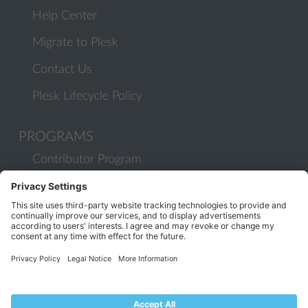
Help Center
Migrate to Plesk
Contact Us
Plesk Lifecycle Policy
PROGRAMS
Contributor Program
Partner Program
COMMUNITY
Blog
Forums
Plesk University