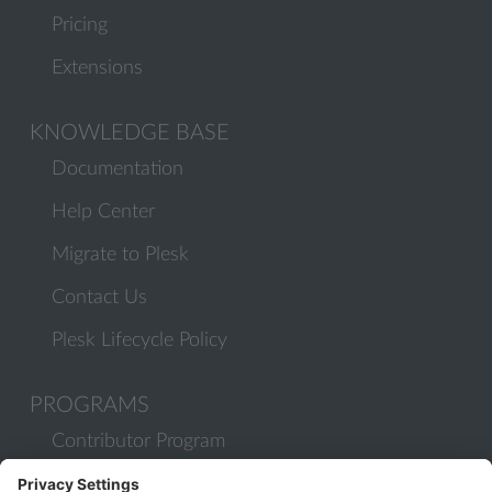
Pricing
Extensions
KNOWLEDGE BASE
Documentation
Help Center
Migrate to Plesk
Contact Us
Plesk Lifecycle Policy
PROGRAMS
Contributor Program
Partner Program