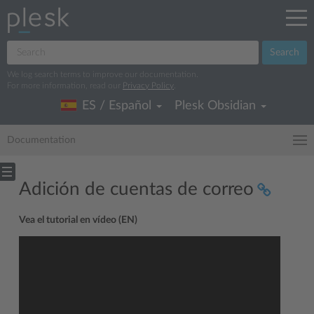
Search
We log search terms to improve our documentation.
For more information, read our
Privacy Policy
.
ES / Español
Plesk Obsidian
Documentation
Adición de cuentas de correo
Vea el tutorial en vídeo (EN)