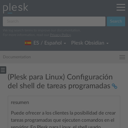
Search
We log search terms to improve our documentation.
For more information, read our
Privacy Policy
.
ES / Español
Plesk Obsidian
Documentation
(Plesk para Linux) Configuración
del shell de tareas programadas
resumen
Puede ofrecer a los clientes la posibilidad de crear
tareas programadas que ejecuten comandos en el
servidor. En Plesk para Linux, el shell usado