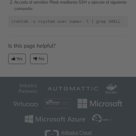
Acceda al servidor Plesk mediante SSH y ejecute el siguiente
comando:
crontab
-u
<system
user
name>
-l
|
grep
Is this page helpful?
Yes
No
Industry
Partners: