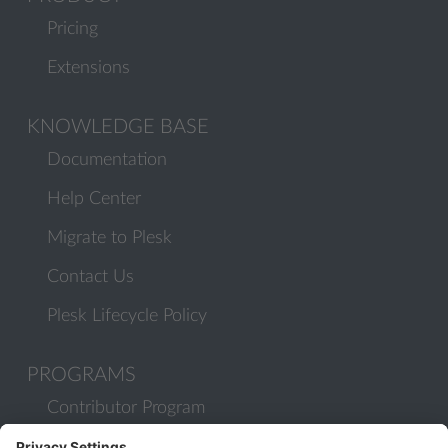
Pricing
Extensions
KNOWLEDGE BASE
Documentation
Help Center
Migrate to Plesk
Contact Us
Plesk Lifecycle Policy
PROGRAMS
Contributor Program
Partner Program