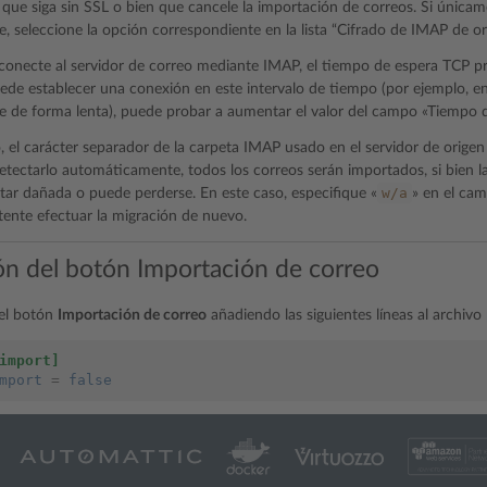
á que siga sin SSL o bien que cancele la importación de correos. Si únic
, seleccione la opción correspondiente en la lista “Cifrado de IMAP de or
onecte al servidor de correo mediante IMAP, el tiempo de espera TCP p
ede establecer una conexión en este intervalo de tiempo (por ejemplo, en
e de forma lenta), puede probar a aumentar el valor del campo «Tiempo 
, el carácter separador de la carpeta IMAP usado en el servidor de origen
tectarlo automáticamente, todos los correos serán importados, si bien la
w/a
tar dañada o puede perderse. En este caso, especifique «
» en el ca
ntente efectuar la migración de nuevo.
ón del botón Importación de correo
 el botón
Importación de correo
añadiendo las siguientes líneas al archivo
import]
mport
=
false