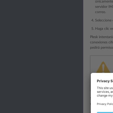
únicamente 
servidor IM
correo.
Seleccione 
Haga clic 
Plesk intentar
conexiones cif
pedirá permiso
Si está de acu
migración de l