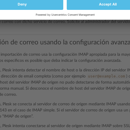
o (por ejemplo, si sus correos contienen información confidencial), haga c
correo con dicho servicio de correo. Solicite al administrador del servido
ión de correo usando la configuración avanz
a importación de correo usa la configuración IMAP apropiada para la mayo
s específicos es posible que deba indicar la configuración avanzada.
, Plesk intenta detectar el nombre de host o la dirección IP del servidor
user@example.com
a dirección de email completa (como por ejemplo
) 
host del servidor IMAP de origen no pudo detectarse de forma automáti
forma manual. Si desconoce el nombre de host del servidor IMAP de orig
e correo.
, Plesk se conecta al servidor de correo de origen mediante IMAP usan
 143 en el caso de IMAP simple. Si el servidor de correo de origen usa un
 “IMAP de origen”.
, Plesk intenta conectarse al servidor de origen mediante IMAP sobre SSL.