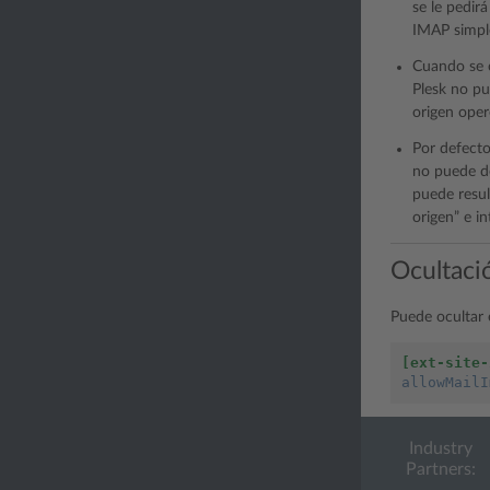
se le pedir
IMAP simple
Cuando se c
Plesk no pu
origen oper
Por defecto
no puede de
puede resul
origen” e i
Ocultaci
Puede ocultar
[ext-site-
allowMailI
Industry
Partners: