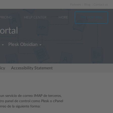
Partners
Blog
Contact us
PRICING
HELP CENTER
MORE
TRY FOR FREE
ortal
Plesk Obsidian
icy
Accessibility Statement
un servicio de correo IMAP de terceros,
tro panel de control como Plesk o cPanel
rreo de la siguiente forma: