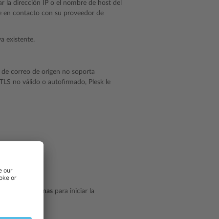
ar la dirección IP o el nombre de host del
se en contacto con su proveedor de
a existente.
r de correo de origen no soporta
LS no válido o autofirmado, Plesk le
r de todas formas
para iniciar la