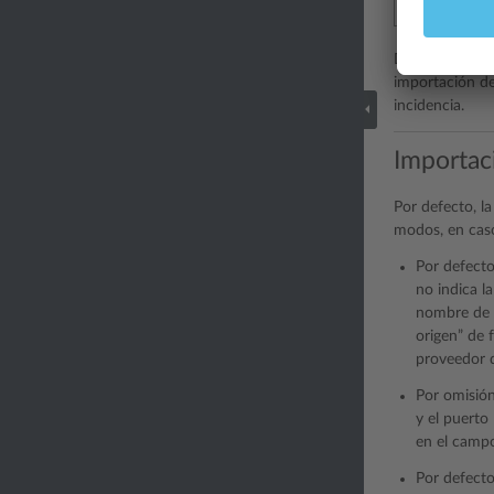
De lo contrari
importación de 
incidencia.
Importac
Por defecto, l
modos, en caso
Por defecto
no indica l
nombre de 
origen” de 
proveedor d
Por omisión
y el puerto
en el campo
Por defecto