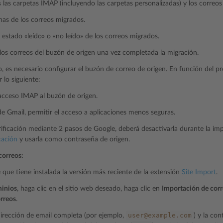
 las carpetas IMAP (incluyendo las carpetas personalizadas) y los correos
as de los correos migrados.
 estado «leído» o «no leído» de los correos migrados.
los correos del buzón de origen una vez completada la migración.
o, es necesario configurar el buzón de correo de origen. En función del p
 lo siguiente:
 acceso IMAP al buzón de origen.
de Gmail, permitir el acceso a aplicaciones menos seguras.
erificación mediante 2 pasos de Google, deberá desactivarla durante la i
cación
y usarla como contraseña de origen.
correos:
ue tiene instalada la versión más reciente de la extensión
Site Import
.
inios
, haga clic en el sitio web deseado, haga clic en
Importación de cor
rreos
.
user@example.com
dirección de email completa (por ejemplo,
) y la co