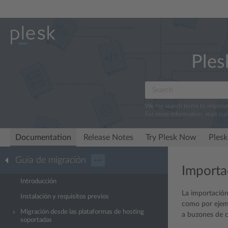
Ples
We log search terms to improv
For more information, read ou
Documentation
Release Notes
Try Plesk Now
Plesk
Guía de migración
···
Importa
Introducción
La importación
Instalación y requisitos previos
como por ejemp
Migración desde las plataformas de hosting
a buzones de c
soportadas