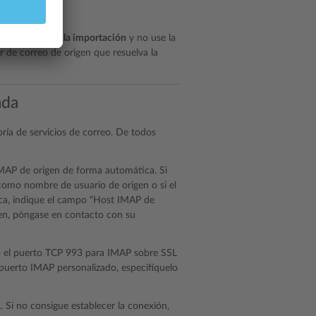
lic en
Cancelar la importación
y no use la
r de correo de origen que resuelva la
ada
ría de servicios de correo. De todos
 IMAP de origen de forma automática. Si
como nombre de usuario de origen o si el
ca, indique el campo “Host IMAP de
en, póngase en contacto con su
do el puerto TCP 993 para IMAP sobre SSL
 puerto IMAP personalizado, especifíquelo
 Si no consigue establecer la conexión,