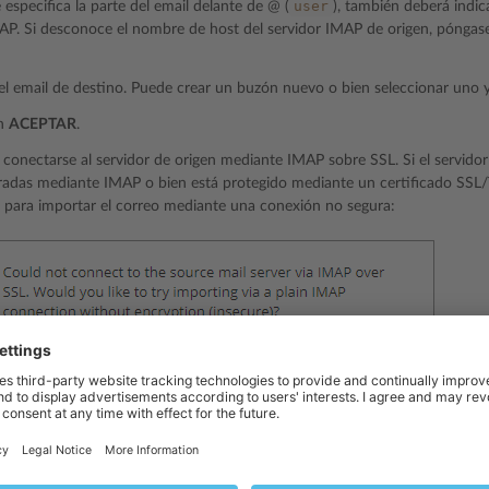
user
especifica la parte del email delante de @ (
), también deberá indic
AP. Si desconoce el nombre de host del servidor IMAP de origen, pónga
el email de destino. Puede crear un buzón nuevo o bien seleccionar uno y
en
ACEPTAR
.
á conectarse al servidor de origen mediante IMAP sobre SSL. Si el servido
radas mediante IMAP o bien está protegido mediante un certificado SSL/T
 para importar el correo mediante una conexión no segura:
erdo con migrar los correos mediante IMAP sin SSL, haga clic en
Continua
os correos.