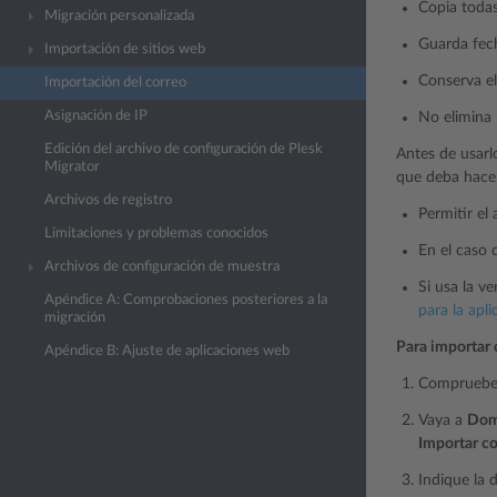
Copia todas
Migración personalizada
Guarda fech
Importación de sitios web
Conserva el
Importación del correo
Asignación de IP
No elimina 
Edición del archivo de configuración de Plesk
Antes de usarl
Migrator
que deba hacer
Archivos de registro
Permitir el
Limitaciones y problemas conocidos
En el caso 
Archivos de configuración de muestra
Si usa la v
Apéndice A: Comprobaciones posteriores a la
para la apli
migración
Para importar 
Apéndice B: Ajuste de aplicaciones web
Compruebe q
Vaya a
Dom
Importar co
Indique la 