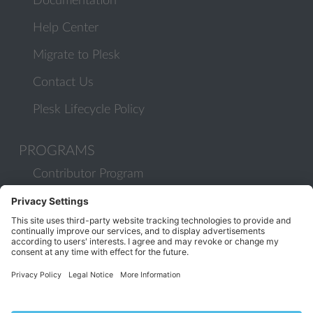
Documentation
Help Center
Migrate to Plesk
Contact Us
Plesk Lifecycle Policy
PROGRAMS
Contributor Program
Partner Program
COMMUNITY
Blog
Forums