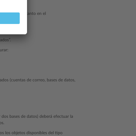
ups presentes tanto en el
ados”.
urar:
iados (cuentas de correo, bases de datos,
y dos bases de datos) deberá efectuar la
os.
os los objetos disponibles del tipo