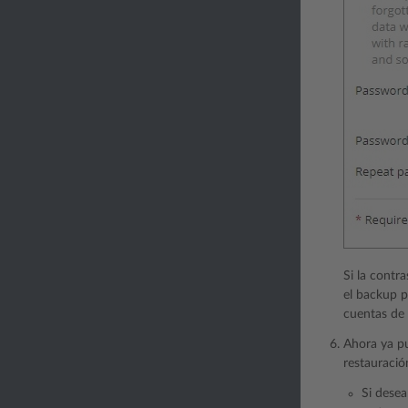
Si la contr
el backup p
cuentas de 
Ahora ya pu
restauració
Si desea