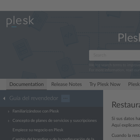
Ples
We log search terms to improv
For more information, read ou
Documentation
Release Notes
Try Plesk Now
Plesk
Guía del revendedor
···
Restaur
Familiarizándose con Plesk
Si sus datos h
Concepto de planes de servicios y suscripciones
Aquí explicam
Empiece su negocio en Plesk
Cuando la res
Cambio del branding y de la configuración de la