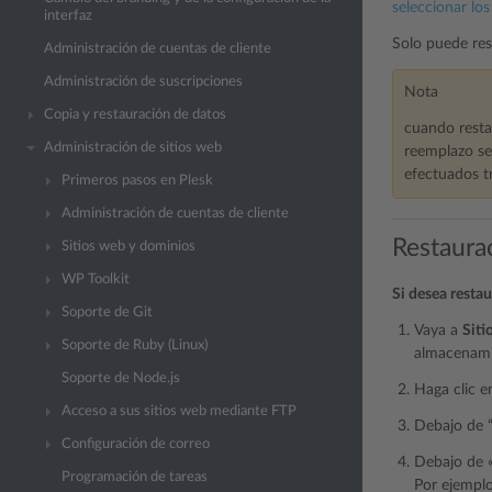
seleccionar lo
interfaz
Solo puede res
Administración de cuentas de cliente
Administración de suscripciones
Nota
Copia y restauración de datos
cuando resta
Administración de sitios web
reemplazo se
efectuados tr
Primeros pasos en Plesk
Administración de cuentas de cliente
Restaura
Sitios web y dominios
WP Toolkit
Si desea resta
Soporte de Git
Vaya a
Siti
Soporte de Ruby (Linux)
almacenami
Soporte de Node.js
Haga clic e
Acceso a sus sitios web mediante FTP
Debajo de “
Configuración de correo
Debajo de «
Programación de tareas
Por ejemplo