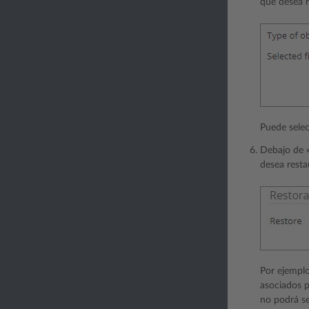
que desea r
Puede selec
Debajo de «
desea resta
Por ejemplo
asociados p
no podrá se