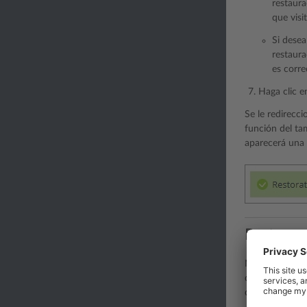
restaura
que visi
Si desea
restaura
es corre
Haga clic 
Se le redirecc
función del ta
aparecerá una 
Restaura
No es necesari
desea restaura
determinado ar