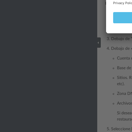
Para restaurar
Vaya a
Siti
almacenami
Haga clic e
Debajo de “
Debajo de «
Cuenta d
Base de 
Sitios. 
etc).
Zona DN
Archivos
Si desea
restaura
Seleccione 