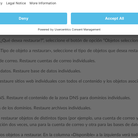
 determinados objetos de un backup:
os web y dominios
>
Administrador de backups
. Aquí verá todos los back
ento del servidor como en
almacenamientos remotos
.
n el backup que desea restaurar.
¿Qué desea restaurar?”, seleccione el botón de opción “Objetos seleccion
Tipo de objeto a restaurar», seleccione el tipo de objetos que desea resta
e correo. Restaure cuentas de correo individuales.
datos. Restaure base de datos individuales.
Restaure sitios web individuales con todos el contenido y los objetos asoc
S. Restaure el contenido de la zona DNS para dominios individuales.
 de los dominios. Restaure archivos individuales.
 restaurar objetos de distintos tipos (por ejemplo, una cuenta de correo 
ción dos veces, una para la cuenta de correo y otra para las bases de dat
los objetos a restaurar. En la columna «Disponible» a la izquierda verá tod