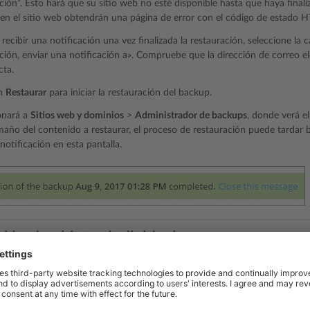
ción”. Esto hará que su sitio web no esté disponible hasta que haya final
ten el sitio web obtendrán una página de error con el código de estado 
 recibir una notificación una vez finalizada la restauración, seleccione la 
ción, enviar una notificación a». Compruebe que la dirección de correo ele
cta.
en
Restaurar
para iniciar la restauración del backup.
ionará a
Sitios web y dominios
>
Administrador de backups
, donde verá e
maño del contenido a restaurar, el proceso de restauración puede tardar 
notificación en esta pantalla.
ción de objetos individuales
o restaurar todo el contenido y la configuración presente en un archivo 
r del backup (como por ejemplo, un único dominio y todos los objetos as
chivo).