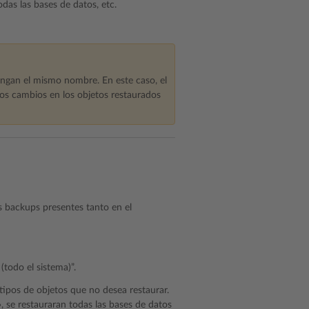
das las bases de datos, etc.
engan el mismo nombre. En este caso, el
los cambios en los objetos restaurados
s backups presentes tanto en el
(todo el sistema)”.
tipos de objetos que no desea restaurar.
», se restauraran todas las bases de datos