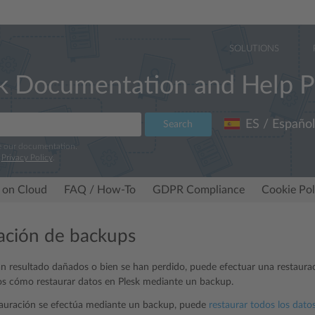
SOLUTIONS
k Documentation and Help P
ES / Español
Search
e our documentation.
r
Privacy Policy
.
 on Cloud
FAQ / How-To
GDPR Compliance
Cookie Pol
ación de backups
an resultado dañados o bien se han perdido, puede efectuar una restaur
os cómo restaurar datos en Plesk mediante un backup.
tauración se efectúa mediante un backup, puede
restaurar todos los dat