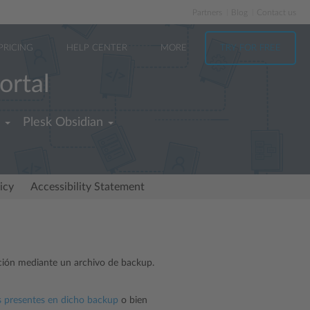
Partners
Blog
Contact us
PRICING
HELP CENTER
MORE
TRY FOR FREE
ortal
Plesk Obsidian
icy
Accessibility Statement
ación mediante un archivo de backup.
os presentes en dicho backup
o bien