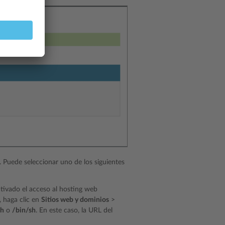
. Puede seleccionar uno de los siguientes
ctivado el acceso al hosting web
, haga clic en
Sitios web y dominios
>
sh
o
/bin/sh
. En este caso, la URL del