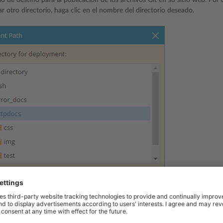
ar otro directorio, haga clic en el nombre del directorio deseado.
CEPTAR
.Se creará el nuevo repositorio y este se mostrará en la página
Gi