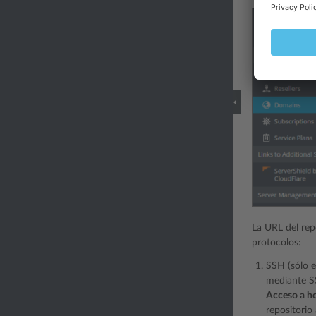
La URL del rep
protocolos:
SSH (sólo e
mediante SS
Acceso a h
repositori