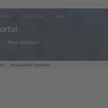
Partners
Blog
Contact us
PRICING
HELP CENTER
MORE
TRY FOR FREE
ortal
Plesk Obsidian
icy
Accessibility Statement