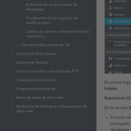
Activación de otras acciones de
despliegue
Visualización de los registros de
modificaciones
Cambio de nombre o eliminación de un
repositorio
Uso de hosting remoto de Git
Soporte de Ruby (Linux)
Soporte de Node.js
Acceso a sus sitios web mediante FTP
Configuración de correo
En primer luga
trabajo
.
Programación de tareas
Bases de datos de sitios web
Repositorio Gi
Realización de backups y restauraciones de
En la sección
S
sitios web
El modo de 
propagado a
despliegue,