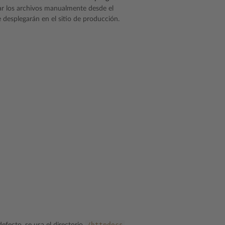
ar los archivos manualmente desde el
e desplegarán en el sitio de producción.
/httpdocs
defecto, se usa el directorio
.