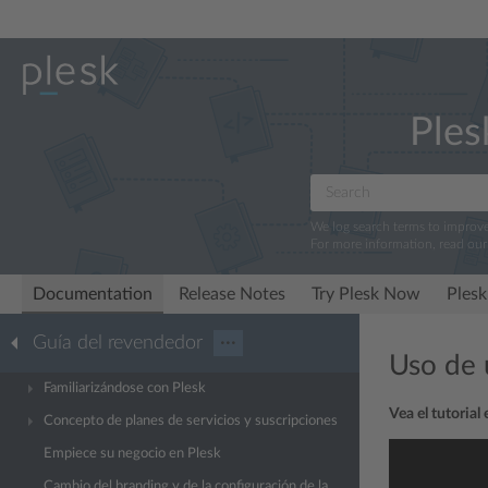
Ples
We log search terms to improv
For more information, read ou
Documentation
Release Notes
Try Plesk Now
Plesk
Guía del revendedor
···
Uso de u
Familiarizándose con Plesk
Vea el tutorial
Concepto de planes de servicios y suscripciones
Empiece su negocio en Plesk
Cambio del branding y de la configuración de la