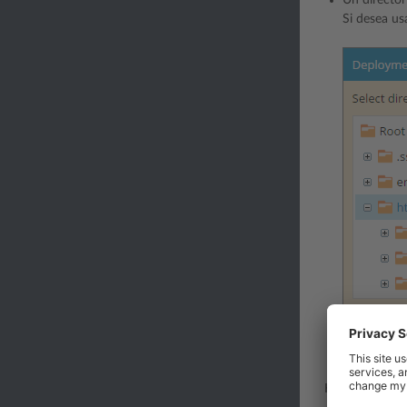
Si desea us
Haga clic en
A