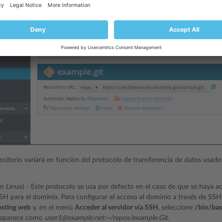
ositorio variará en función del protocolo de transferencia de datos usado
n Linux) - Este protocolo se usa por defecto en el caso de que se haya a
H para el dominio. Para configurar el acceso al dominio a través de SSH
osting web
y, en el menú
Acceder al servidor vía SSH
, seleccione
/bin/ba
o aparece como
user1@example.net:~/repos/example.Git
.