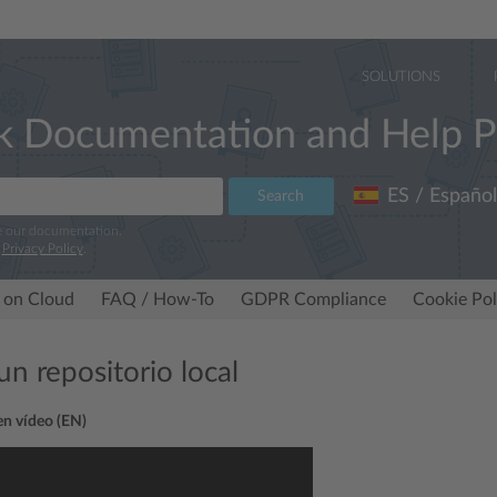
SOLUTIONS
k Documentation and Help P
ES / Español
Search
e our documentation.
r
Privacy Policy
.
 on Cloud
FAQ / How-To
GDPR Compliance
Cookie Pol
n repositorio local
 en vídeo (EN)