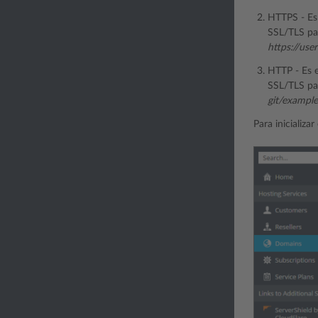
HTTPS - Es
SSL/TLS pa
https://use
HTTP - Es 
SSL/TLS par
git/example
Para inicializa