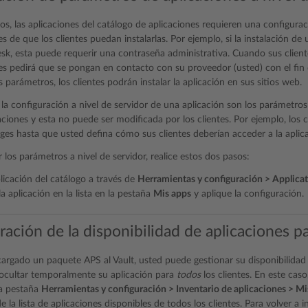
os, las aplicaciones del catálogo de aplicaciones requieren una configurac
s de que los clientes puedan instalarlas. Por ejemplo, si la instalación de
esk, esta puede requerir una contraseña administrativa. Cuando sus cliente
 les pedirá que se pongan en contacto con su proveedor (usted) con el fin 
 parámetros, los clientes podrán instalar la aplicación en sus sitios web.
la configuración a nivel de servidor de una aplicación son los parámetros 
aciones y esta no puede ser modificada por los clientes. Por ejemplo, los c
s hasta que usted defina cómo sus clientes deberían acceder a la apl
 los parámetros a nivel de servidor, realice estos dos pasos:
licación del catálogo a través de
Herramientas y configuración > Applicat
a aplicación en la lista en la pestaña
Mis apps
y aplique la configuración.
ación de la disponibilidad de aplicaciones pa
argado un paquete APS al Vault, usted puede gestionar su disponibilidad pa
ocultar temporalmente su aplicación para
todos
los clientes. En este caso
la pestaña
Herramientas y configuración > Inventario de aplicaciones > Mi
 la lista de aplicaciones disponibles de todos los clientes. Para volver a inc