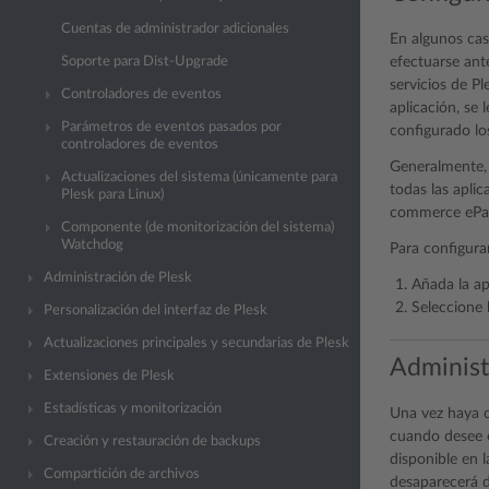
Cuentas de administrador adicionales
En algunos cas
efectuarse ante
Soporte para Dist-Upgrade
servicios de Pl
Controladores de eventos
aplicación, se
Parámetros de eventos pasados por
configurado los
controladores de eventos
Generalmente, 
Actualizaciones del sistema (únicamente para
todas las aplic
Plesk para Linux)
commerce ePage
Componente (de monitorización del sistema)
Watchdog
Para configurar
Administración de Plesk
Añada la ap
Seleccione l
Personalización del interfaz de Plesk
Actualizaciones principales y secundarias de Plesk
Administr
Extensiones de Plesk
Estadísticas y monitorización
Una vez haya c
cuando desee 
Creación y restauración de backups
disponible en 
Compartición de archivos
desaparecerá de