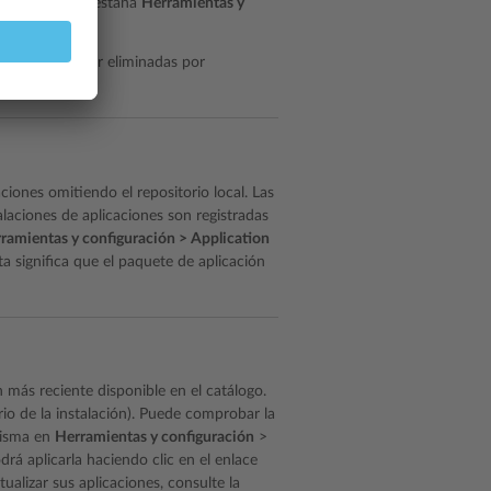
icación de la pestaña
Herramientas y
 solo pueden ser eliminadas por
aciones omitiendo el repositorio local. Las
alaciones de aplicaciones son registradas
ramientas y configuración > Application
ta significa que el paquete de aplicación
ón más reciente disponible en el catálogo.
rio de la instalación). Puede comprobar la
 misma en
Herramientas y configuración
>
odrá aplicarla haciendo clic en el enlace
ualizar sus aplicaciones, consulte la