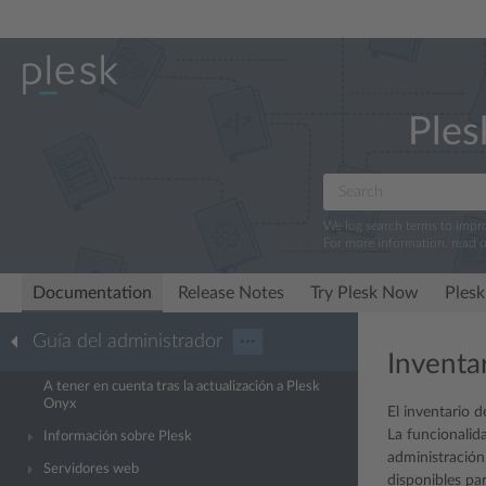
Ples
We log search terms to imp
For more information, read 
Documentation
Release Notes
Try Plesk Now
Plesk
Guía del administrador
···
Inventa
A tener en cuenta tras la actualización a Plesk
Onyx
El inventario d
La funcionalida
Información sobre Plesk
administración
Servidores web
disponibles pa