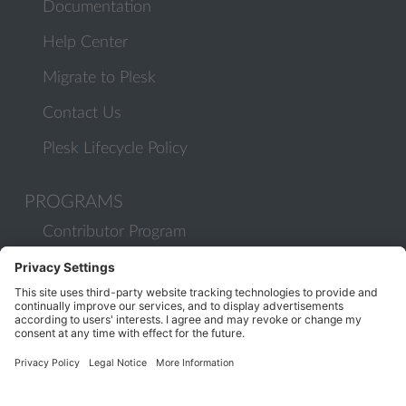
Documentation
Help Center
Migrate to Plesk
Contact Us
Plesk Lifecycle Policy
PROGRAMS
Contributor Program
Partner Program
COMMUNITY
Blog
Forums