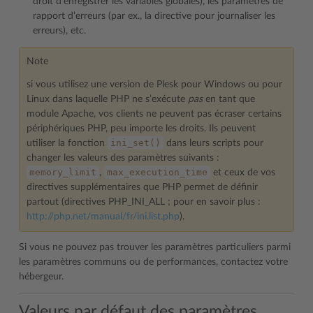
droit d’enregistrer les variables globales), les paramètres de
rapport d’erreurs (par ex., la directive pour journaliser les
erreurs), etc.
Note
si vous utilisez une version de Plesk pour Windows ou pour
Linux dans laquelle PHP ne s’exécute
pas
en tant que
module Apache, vos clients ne peuvent pas écraser certains
périphériques PHP, peu importe les droits. Ils peuvent
ini_set()
utiliser la fonction
dans leurs scripts pour
changer les valeurs des paramètres suivants :
memory_limit
max_execution_time
,
et ceux de vos
directives supplémentaires que PHP permet de définir
partout (directives PHP_INI_ALL ; pour en savoir plus :
http://php.net/manual/fr/ini.list.php
).
Si vous ne pouvez pas trouver les paramètres particuliers parmi
les paramètres communs ou de performances, contactez votre
hébergeur.
Valeurs par défaut des paramètres