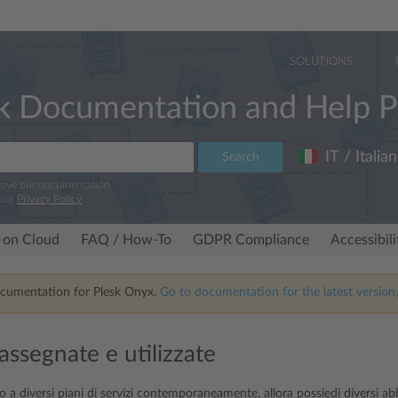
SOLUTIONS
k Documentation and Help P
IT / Italia
Search
rove our documentation.
 our
Privacy Policy
.
 on Cloud
FAQ / How-To
GDPR Compliance
Accessibil
ocumentation for Plesk Onyx.
Go to documentation for the latest version,
assegnate e utilizzate
o a diversi piani di servizi contemporaneamente, allora possiedi diversi 