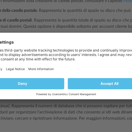
 informazioni sulla creazione di caselle postali, consultare il capitolo
Post
della casella postale.
Rappresenta la quantità di spazio su disco che può 
 di caselle postali
. Rappresenta la quantità totale di spazio su disco che p
 i tuoi domini. Questa opzione è disponibile soltanto per account cliente 
ta
. Rappresenta il numero totale di liste di posta che si possono configurare
e ci sono liste di posta e gruppi di posta che servono allo stesso scopo, 
sta della funzionalità. Le liste di posta supportano l’archiviazione e la pr
sono soltanto essere usati per l’invio di un messaggio a diversi destinatari
 informazioni sulla configurazione e sull’utilizzo di liste di posta, consult
P aggiuntivi
. Rappresenta il numero di account FTP che si possono conf
ccount FTP principale creato nel momento di attivazione del tuo abboname
i informazioni sulla configurazione di account FTP, consultare le sezioni
C
 Account FTP
.
inux). Rappresenta il numero di database che si possono ospitare per tutti
rd per organizzare l’archiviazione di dati che consente ai siti web dinamici
chiviare, cercare e ripristinare informazione. Per maggiori informazioni, co