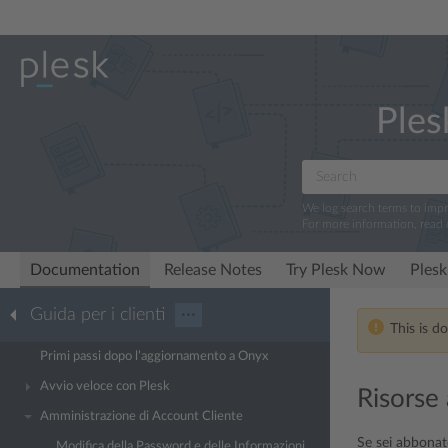
Ples
We log search terms to imp
For more information, read
Documentation
Release Notes
Try Plesk Now
Plesk
Guida per i clienti
···
This is d
Primi passi dopo l’aggiornamento a Onyx
Avvio veloce con Plesk
Risorse 
Amministrazione di Account Cliente
Se sei abbonat
Modifica della Password e delle Informazioni