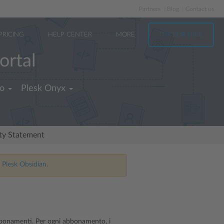
Partners
Blog
Contact us
PRICING
HELP CENTER
MORE
TRY FOR FREE
ortal
no
Plesk Onyx
ity Statement
 Plesk Obsidian.
abbonamenti. Per ogni abbonamento, i