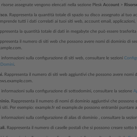
i risorse assegnate vengono elencati nella sezione Plesk
Account
>
Risors
isco
. Rappresenta la quantità totale di spazio su disco assegnato al tuo
prende tutti i dati correlati ai tuoi siti web, account email, applicazioni, 
presenta la quantità totale di dati in megabyte che può essere trasferita o
appresenta il numero di siti web che possono avere nomi di dominio di sec
xample.com.
i informazioni sulla configurazione di siti web, consultare le sezioni
Config
 Domini
.
i.
Rappresenta il numero di siti web aggiuntivi che possono avere nomi di
ews.example.com.
ri informazioni sulla configurazione di sottodomini, consultare la sezione
A
minio.
Rappresenta il numero di nomi di dominio aggiuntivi che possono e
i siti. Per esempio: example.fr ed example.de possono entrambi puntare
i informazioni sulla configurazione di alias di dominio , consultare la sezi
ali.
Rappresenta il numero di caselle postali che si possono creare sotto tut