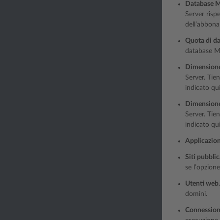
Database 
Server risp
dell’abbon
Quota di d
database M
Dimensione 
Server. Tie
indicato qui
Dimensione 
Server. Tie
indicato qui
Applicazion
Siti pubbli
se l’opzion
Utenti web
domini.
Connessio