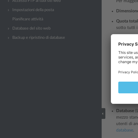
Accesso FTP ai tuoi siti web
Per maggiori
Impostazioni della posta
Dimensione 
Pianificare attività
Quota totale
sotto tutti
Database del sito web
Backup e ripristino di database
Liste di pos
presente ch
punto di vi
di posta pos
Per maggiori
Account FT
oltre all’a
Per maggior
Aggiungere
Database
(L
mezzo standa
utenti di ar
database
.