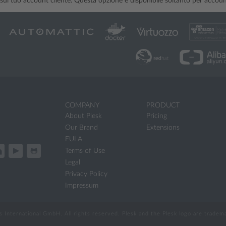
sul tuo account cliente. Questa opzione è disponibile soltanto per accou
COMPANY
PRODUCT
About Plesk
Pricing
Our Brand
Extensions
EULA
Terms of Use
Legal
Privacy Policy
Impressum
International GmbH. All rights reserved. Plesk and the Plesk logo are trade