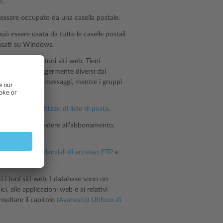
a
.
essere occupato da una casella postale.
uò essere usata da tutte le caselle postali
basati su Windows.
 sotto tutti i tuoi siti web. Tieni
ma che sono leggermente diversi dal
e-moderazione di messaggi, mentre i gruppi
 alla volta.
are la sezione
Utilizzo di liste di posta
.
igurare per accedere all’abbonamento,
nto.
ambiare le credenziali di accesso FTP
e
 i tuoi siti web. I database sono un
, alle applicazioni web e ai relativi
nsultare il capitolo
(Avanzato) Utilizzo di