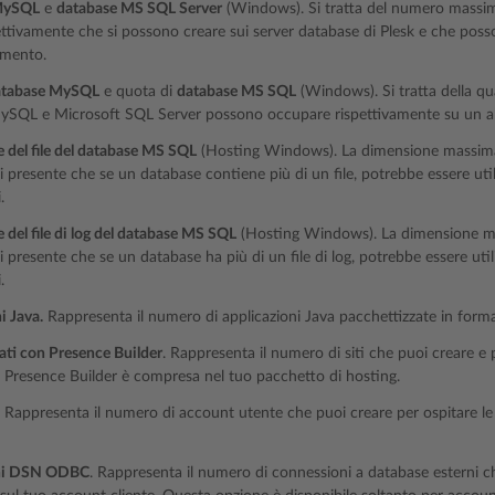
MySQL
e
database MS SQL Server
(Windows). Si tratta del numero mass
ettivamente che si possono creare sui server database di Plesk e che posso
amento.
atabase MySQL
e quota di
database MS SQL
(Windows). Si tratta della qu
ySQL e Microsoft SQL Server possono occupare rispettivamente su un
del file del database MS SQL
(Hosting Windows). La dimensione massima 
ni presente che se un database contiene più di un file, potrebbe essere uti
.
del file di log del database MS SQL
(Hosting Windows). La dimensione mas
ni presente che se un database ha più di un file di log, potrebbe essere uti
.
i Java.
Rappresenta il numero di applicazioni Java pacchettizzate in format
cati con Presence Builder
. Rappresenta il numero di siti che puoi creare e 
e Presence Builder è compresa nel tuo pacchetto di hosting.
. Rappresenta il numero di account utente che puoi creare per ospitare le 
ni DSN ODBC
. Rappresenta il numero di connessioni a database esterni ch