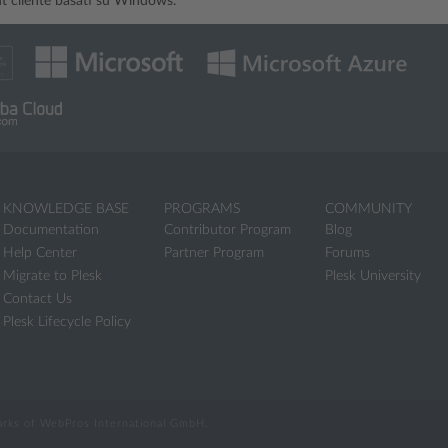
nt cliente basati su Windows.
KNOWLEDGE BASE
PROGRAMS
COMMUNITY
Documentation
Contributor Program
Blog
Help Center
Partner Program
Forums
Migrate to Plesk
Plesk University
Contact Us
Plesk Lifecycle Policy
marks of WebPros International GmbH.