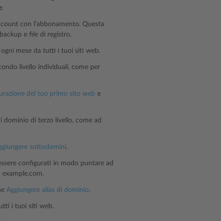
e
:
 account con l’abbonamento. Questa
backup e file di registro.
gni mese da tutti i tuoi siti web.
ondo livello individuali, come per
urazione del tuo primo sito web
e
 dominio di terzo livello, come ad
ggiungere sottodomini
.
ssere configurati in modo puntare ad
 a example.com.
one
Aggiungere alias di dominio
.
ti i tuoi siti web.