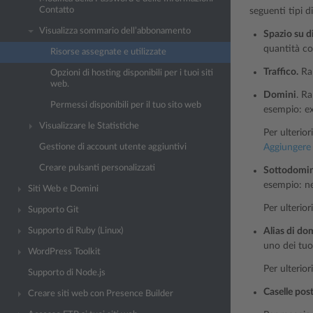
Contatto
seguenti tipi d
Visualizza sommario dell’abbonamento
Spazio su d
quantità com
Risorse assegnate e utilizzate
Traffico.
Rap
Opzioni di hosting disponibili per i tuoi siti
web.
Domini
. R
Permessi disponibili per il tuo sito web
esempio: e
Visualizzare le Statistiche
Per ulterior
Gestione di account utente aggiuntivi
Aggiungere
Creare pulsanti personalizzati
Sottodomin
esempio: n
Siti Web e Domini
Per ulterio
Supporto Git
Supporto di Ruby (Linux)
Alias di do
uno dei tuo
WordPress Toolkit
Per ulterior
Supporto di Node.js
Caselle post
Creare siti web con Presence Builder