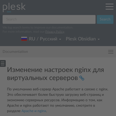
Search
We log search terms to improve our documentation.
For more information, read our
Privacy Policy
.
RU / Русский
Plesk Obsidian
Documentation
Изменение настроек nginx для
виртуальных серверов
По умолчанию веб-сервер Apache работает в связке с nginx.
Это обеспечивает более быструю загрузку веб-страниц и
экономию серверных ресурсов. Информацию о том, как
Apache и nginx работают по умолчанию, смотрите в
разделе
Apache и nginx
.