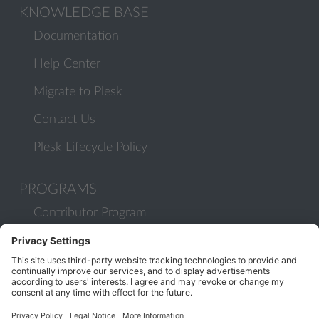
KNOWLEDGE BASE
Documentation
Help Center
Migrate to Plesk
Contact Us
Plesk Lifecycle Policy
PROGRAMS
Contributor Program
Partner Program
COMMUNITY
Blog