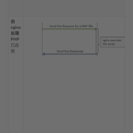
由
nginx
处理
PHP
已启
用