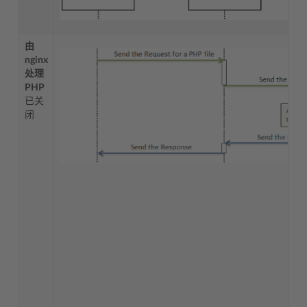
由
nginx
处理
PHP
已关
闭