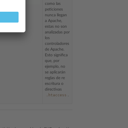
como las
peticiones
nunca llegan
a Apache,
estas no son
analizadas por
los
controladores
de Apache.
Esto significa
que, por
ejemplo, no
se aplicarán
reglas de re
escritura o
directivas
.htaccess
.