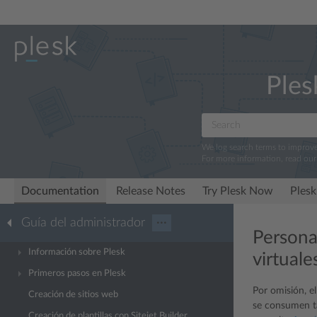
Ples
We log search terms to improv
For more information, read ou
Documentation
Release Notes
Try Plesk Now
Plesk
Guía del administrador
···
Persona
Información sobre Plesk
virtuale
Primeros pasos en Plesk
Por omisión, e
Creación de sitios web
se consumen ta
Creación de plantillas con Sitejet Builder