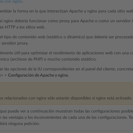
e con nginx
.
mbiar la forma en la que interactúan Apache y nginx para cada sitio we
 si nginx debería funcionar como proxy para Apache o como un servidor i
nes HTTP a los sitios web.
 el tipo de contenido web (estático o dinámico) que debería ser procesado 
servidor proxy.
almente útil para optimizar el rendimiento de aplicaciones web con una
mico (archivos de PHP) o mucho contenido estático.
r las opciones de la IU correspondientes en el panel del cliente, concre
e> >
Configuración de Apache y nginx
.
s relacionados con nginx sólo estarán disponibles si nginx está activado.
que puede ver a continuación muestran todas las configuraciones posib
n las ventajas y los inconvenientes de cada una de las configuraciones. Te
birá ninguna petición.