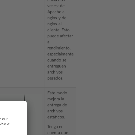
veces: de
Apache a
nginx y de
nginx al
cliente. Esto
puede afectar
al
rendimiento,
especialmente
cuando se
entreguen
archivos
pesados.
Este modo
mejora la
entrega de
archivos
estáticos.
Tenga en
cuenta que