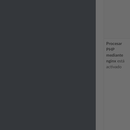
Procesar
PHP
mediante
nginx
está
activado