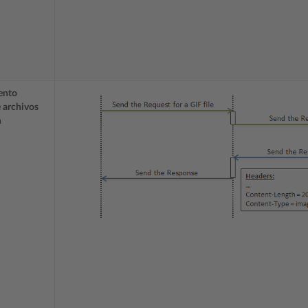
ento
e archivos
á