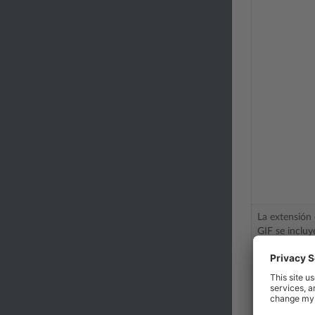
La extensión 
GIF se inclu
archivos está
directamente
nginx