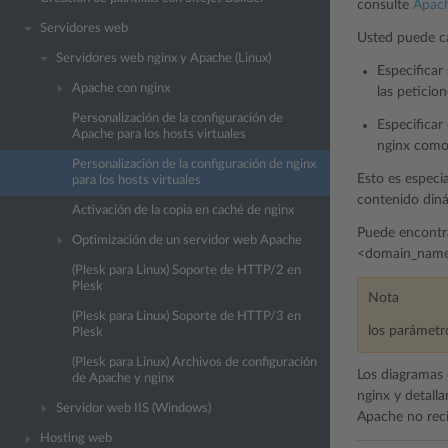
consulte
Apach
Servidores web
Usted puede ca
Servidores web nginx y Apache (Linux)
Especificar
Apache con nginx
las peticio
Personalización de la configuración de
Especificar
Apache para los hosts virtuales
nginx como 
Personalización de la configuración de nginx
Esto es especi
para los hosts virtuales
contenido diná
Activación de la copia en caché de nginx
Puede encontra
Optimización de un servidor web Apache
<domain_nam
(Plesk para Linux) Soporte de HTTP/2 en
Plesk
Nota
(Plesk para Linux) Soporte de HTTP/3 en
los parámetro
Plesk
(Plesk para Linux) Archivos de configuración
Los diagramas 
de Apache y nginx
nginx y detalla
Servidor web IIS (Windows)
Apache no reci
Hosting web