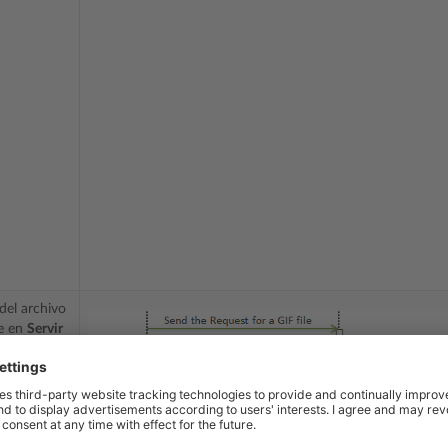
del archivo
ye en
Servir
ticos
 mediante