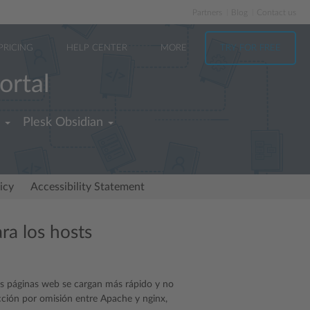
Partners
Blog
Contact us
PRICING
HELP CENTER
MORE
TRY FOR FREE
ortal
Plesk Obsidian
icy
Accessibility Statement
ra los hosts
as páginas web se cargan más rápido y no
cción por omisión entre Apache y nginx,