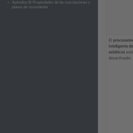
Apéndice B: Propiedades de las suscripciones y
planes de revendedor
El
procesami
inteligente d
estáticos
est
desactivado