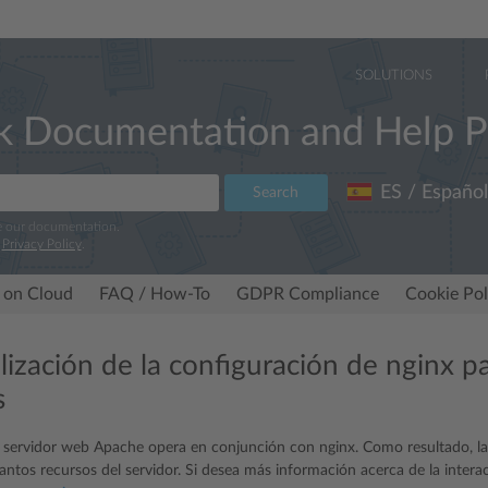
SOLUTIONS
k Documentation and Help P
ES / Español
Search
e our documentation.
r
Privacy Policy
.
 on Cloud
FAQ / How-To
GDPR Compliance
Cookie Pol
lización de la configuración de nginx pa
s
l servidor web Apache opera en conjunción con nginx. Como resultado, l
ntos recursos del servidor. Si desea más información acerca de la intera