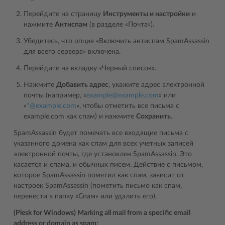
Перейдите на страницу
Инструменты и настройки
и
нажмите
Антиспам
(в разделе «Почта»).
Убедитесь, что опция «Включить антиспам SpamAssassin
для всего сервера» включена.
Перейдите на вкладку «Черный список».
Нажмите
Добавить адрес
, укажите адрес электронной
почты (например, «
example
@
example
.
com
» или
«
*
@
example
.
com
», чтобы отметить все письма с
example.com как спам) и нажмите
Сохранить
.
SpamAssassin будет помечать все входящие письма с
указанного домена как спам для всех учетных записей
электронной почты, где установлен SpamAssassin. Это
касается и спама, и обычных писем. Действие с письмом,
которое SpamAssassin пометил как спам, зависит от
настроек SpamAssassin (пометить письмо как спам,
перенести в папку «Спам» или удалить его).
(Plesk for Windows) Marking all mail from a specific email
address or domain as spam: