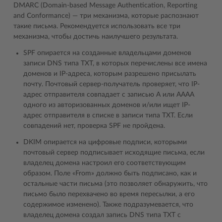
DMARC (Domain-based Message Authentication, Reporting
and Conformance) — три механизма, которые распознают
такие письма. Рекомендуется использовать все три
механизма, чтобы достичь наилучшего результата.
SPF опирается на созданные владельцами доменов
записи DNS типа TXT, в которых перечислены все имена
доменов и IP-адреса, которым разрешено присылать
почту. Почтовый сервер-получатель проверяет, что IP-
адрес отправителя совпадает с записью A или AAAA
одного из авторизованных доменов и/или ищет IP-
адрес отправителя в списке в записи типа TXT. Если
совпадений нет, проверка SPF не пройдена.
DKIM опирается на цифровые подписи, которыми
почтовый сервер подписывает исходящие письма, если
владелец домена настроил его соответствующим
образом. Поле «From» должно быть подписано, как и
остальные части письма (это позволяет обнаружить, что
письмо было перехвачено во время пересылки, а его
содержимое изменено). Также подразумевается, что
владелец домена создал запись DNS типа TXT с