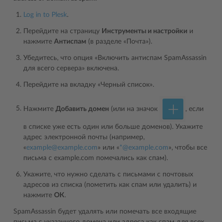
Log in to Plesk
.
Перейдите на страницу
Инструменты и настройки
и
нажмите
Антиспам
(в разделе «Почта»).
Убедитесь, что опция «Включить антиспам SpamAssassin
для всего сервера» включена.
Перейдите на вкладку «Черный список».
Нажмите
Добавить домен
(или на значок
, если
в списке уже есть один или больше доменов). Укажите
адрес электронной почты (например,
«
example
@
example
.
com
» или «
*
@
example
.
com
», чтобы все
письма с example.com помечались как спам).
Укажите, что нужно сделать с письмами с почтовых
адресов из списка (пометить как спам или удалить) и
нажмите
ОК
.
SpamAssassin будет удалять или помечать все входящие
письма с указанного домена или адреса как спам для всех