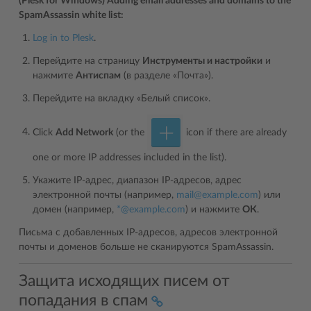
(Plesk for Windows) Adding email addresses and domains to the
SpamAssassin white list:
Log in to Plesk
.
Перейдите на страницу
Инструменты и настройки
и
нажмите
Антиспам
(в разделе «Почта»).
Перейдите на вкладку «Белый список».
Click
Add Network
(or the
icon if there are already
one or more IP addresses included in the list).
Укажите IP-адрес, диапазон IP-адресов, адрес
электронной почты (например,
mail
@
example
.
com
) или
домен (например,
*
@
example
.
com
) и нажмите
ОК
.
Письма с добавленных IP-адресов, адресов электронной
почты и доменов больше не сканируются SpamAssassin.
Защита исходящих писем от
попадания в спам