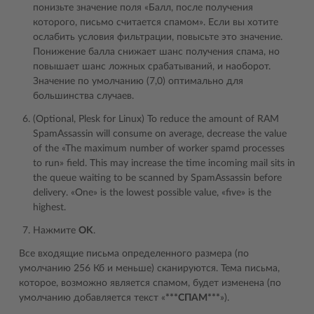
понизьте значение поля «Балл, после получения
которого, письмо считается спамом». Если вы хотите
ослабить условия фильтрации, повысьте это значение.
Понижение балла снижает шанс получения спама, но
повышает шанс ложных срабатываний, и наоборот.
Значение по умолчанию (7,0) оптимально для
большинства случаев.
(Optional, Plesk for Linux) To reduce the amount of RAM
SpamAssassin will consume on average, decrease the value
of the «The maximum number of worker spamd processes
to run» field. This may increase the time incoming mail sits in
the queue waiting to be scanned by SpamAssassin before
delivery. «One» is the lowest possible value, «five» is the
highest.
Нажмите
OK
.
Все входящие письма определенного размера (по
умолчанию 256 Кб и меньше) сканируются. Тема письма,
которое, возможно является спамом, будет изменена (по
умолчанию добавляется текст «
***СПАМ***
»).