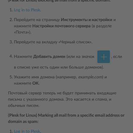
(Plesk for Linux) Blocking all mail from a specific domain:
Log in to Plesk
.
Перейдите на страницу
Инструменты и настройки
и
нажмите
Настройки почтового сервера
(в разделе
«Почта»).
Перейдите на вкладку «Черный список».
Нажмите
Добавить домен
(или на значок
, если
в списке уже есть один или больше доменов).
Укажите имя домена (например,
example.com
) и
нажмите
ОК
.
Почтовый сервер теперь не будет принимать входящие
письма с указанного домена. Это касается и спама, и
обычных писем.
(Plesk for Linux) Marking all mail from a specific email address or
domain as spam:
Log in to Plesk
.