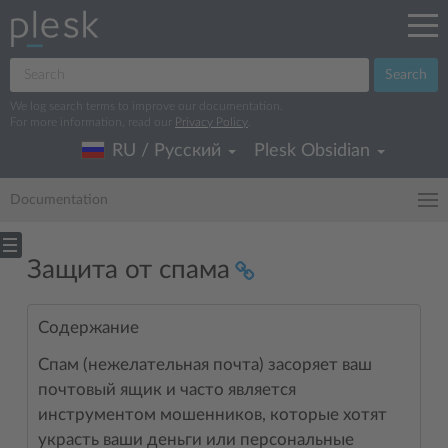
Search
We log search terms to improve our documentation.
For more information, read our
Privacy Policy
.
RU / Русский
Plesk Obsidian
Documentation
Защита от спама
Содержание
Спам (нежелательная почта) засоряет ваш
почтовый ящик и часто является
инструментом мошенников, которые хотят
украсть ваши деньги или персональные