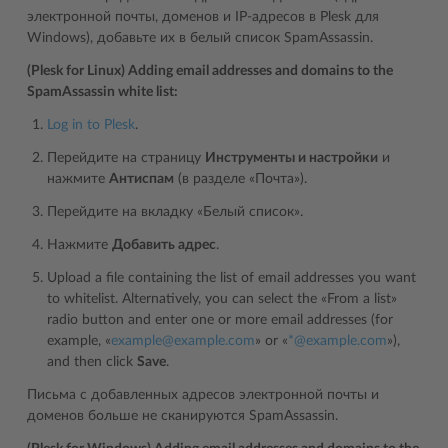
электронной почты, доменов и IP-адресов в Plesk для
Windows), добавьте их в белый список SpamAssassin.
(Plesk for Linux) Adding email addresses and domains to the
SpamAssassin white list:
Log in to Plesk
.
Перейдите на страницу
Инструменты и настройки
и
нажмите
Антиспам
(в разделе «Почта»).
Перейдите на вкладку «Белый список».
Нажмите
Добавить адрес
.
Upload a file containing the list of email addresses you want
to whitelist. Alternatively, you can select the «From a list»
radio button and enter one or more email addresses (for
example, «
example
@
example
.
com
» or «
*
@
example
.
com
»),
and then click
Save
.
Письма с добавленных адресов электронной почты и
доменов больше не сканируются SpamAssassin.