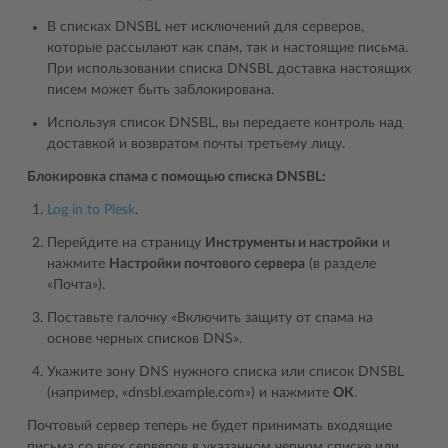
В списках DNSBL нет исключений для серверов,
которые рассылают как спам, так и настоящие письма.
При использовании списка DNSBL доставка настоящих
писем может быть заблокирована.
Используя список DNSBL, вы передаете контроль над
доставкой и возвратом почты третьему лицу.
Блокировка спама с помощью списка DNSBL:
Log in to Plesk
.
Перейдите на страницу
Инструменты и настройки
и
нажмите
Настройки почтового сервера
(в разделе
«Почта»).
Поставьте галочку «Включить защиту от спама на
основе черных списков DNS».
Укажите зону DNS нужного списка или список DNSBL
(например, «dnsbl.example.com») и нажмите
ОК
.
Почтовый сервер теперь не будет принимать входящие
письма со всех серверов в указанном черном списке или