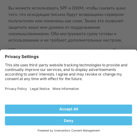
Вы можете использовать SPF и DKIM, чтобы снизить шанс
того, что исходящие письма будут возвращены сервером-
получателем или помечены как спам. Также это позволит
защитить ваше имя домена от подделывания
злоумышленниками. Оба инструмента сразу готовы к
использованию и не требуют дополнительных настроек.
SPF для исходящей почты настроен по умолчанию. Это не
дает спамерам подделать любое из имен доменов на
сервере Plesk и снижает шанс того, что почтовый сервер-
получатель отметит исходящие письма как спам (при
условии, что сервер-получатель проводит проверки SPF).
Соответствующая запись DNS типа TXT уже есть в
шаблоне зоны DNS Plesk и соответственно включена в зону
DNS каждого домена, созданного в Plesk. По умолчанию
запись SPF содержит следующее значение:
Серверу получателя дается команда возвращать письма,