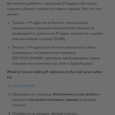
Вы можете добавить отдельные IP-адреса или целые
подсети в белый список почтового сервера. Вот что это
значит:
Письма с IP-адресов из белого списка всегда
принимаются сервером-получателем. Письмо не
возвращается, даже если IP-адрес находится в одном
или нескольких списках DNSBL.
Письма с IP-адресов из белого списка могут быть
возвращены по результатам проверок
SPF/DKIM/DMARC, временно заблокированы серым
списком или отмечены как спам в SpamAssassin.
(Plesk for Linux) Adding IP addresses to the mail server white
list:
Log in to Plesk
.
Перейдите на страницу
Инструменты и настройки
и
нажмите
Настройки почтового сервера
(в разделе
«Почта»).
Перейдите на вкладку «Белый список».