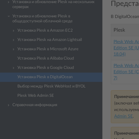
Предста
Установка и обновление Plesk на нескольких
серверах
Установка и обновление Plesk в
В DigitalOce
общедоступной облачной среде
Plesk
Установка Plesk в Amazon EC2
Установка Plesk на Amazon Lightsail
Plesk Web A
Edition SE (
Установка Plesk в Microsoft Azure
18.04)
Установка Plesk в Alibaba Cloud
Plesk Web A
Установка Plesk в Google Cloud
Edition SE (
Установка Plesk в DigitalOcean
7)
Выбор между Plesk WebHost и BYOL
Plesk Web Admin SE
Примечание
(включая ве
Справочная информация
используемы
Admin SE
.
Примечание