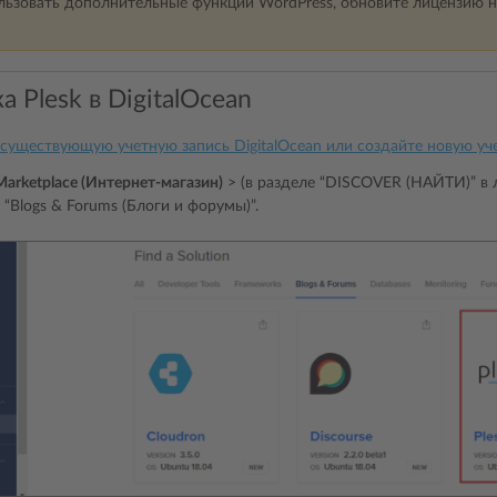
ьзовать дополнительные функции WordPress, обновите лицензию н
а Plesk в DigitalOcean
 существующую учетную запись DigitalOcean или создайте новую уч
Marketplace (Интернет-магазин)
> (в разделе “DISCOVER (НАЙТИ)” в 
 “Blogs & Forums (Блоги и форумы)”.