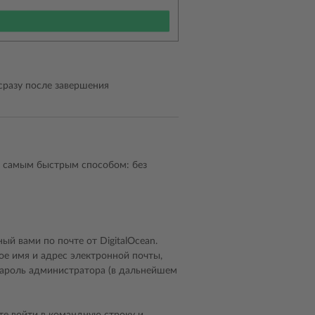
 сразу после завершения
sk самым быстрым способом: без
ый вами по почте от DigitalOcean.
ое имя и адрес электронной почты,
пароль администратора (в дальнейшем
е войти в командную строку и