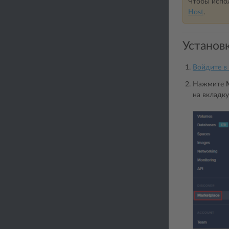
Чтобы испол
Host
.
Установк
Войдите в
Нажмите
на вкладку