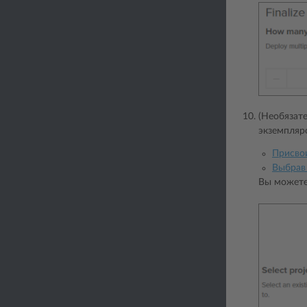
(Необязате
экземпляр
Присво
Выбрав
Вы можете