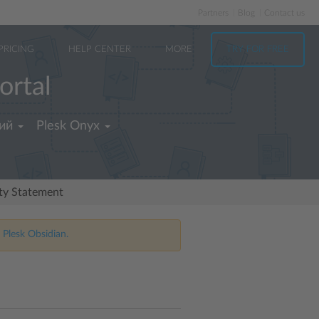
Partners
Blog
Contact us
PRICING
HELP CENTER
MORE
TRY FOR FREE
ortal
ий
Plesk Onyx
ity Statement
 Plesk Obsidian.