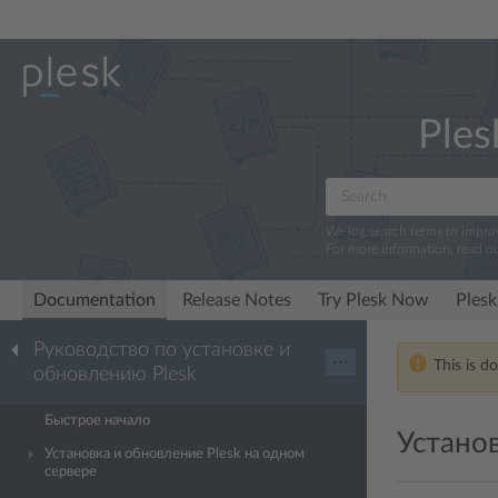
Ples
We log search terms to impr
For more information, read o
Documentation
Release Notes
Try Plesk Now
Plesk
Руководство по установке и
···
This is d
обновлению Plesk
Быстрое начало
Установ
Установка и обновление Plesk на одном
сервере