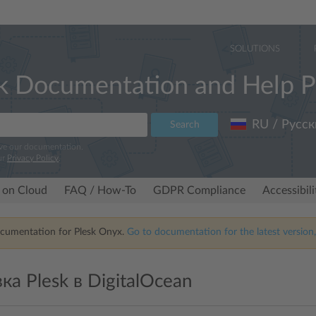
SOLUTIONS
k Documentation and Help P
RU / Русск
Search
ove our documentation.
ur
Privacy Policy
.
 on Cloud
FAQ / How-To
GDPR Compliance
Accessibil
ocumentation for Plesk Onyx.
Go to documentation for the latest version,
ка Plesk в DigitalOcean