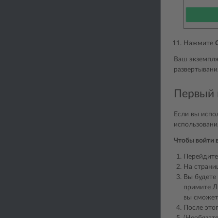
Нажмите
Ваш экземпляр
развертывани
Первый в
Если вы испо
использовани
Чтобы войти в
Перейдите
На страниц
Вы будете 
примите Л
вы сможете
После это
(Необязат