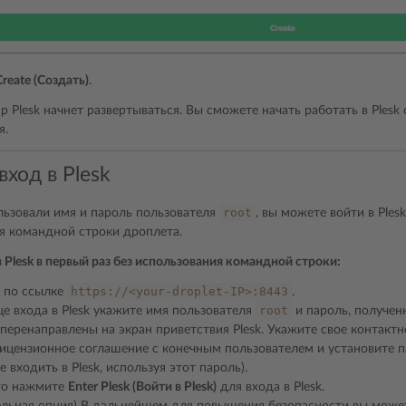
Create (Создать)
.
 Plesk начнет развертываться. Вы сможете начать работать в Plesk
я.
ход в Plesk
root
льзовали имя и пароль пользователя
, вы можете войти в Ple
я командной строки дроплета.
 Plesk в первый раз без использования командной строки:
https://<your-droplet-IP>:8443
 по ссылке
.
root
е входа в Plesk укажите имя пользователя
и пароль, полученн
перенаправлены на экран приветствия Plesk. Укажите свое контактн
ицензионное соглашение с конечным пользователем и установите 
 входить в Plesk, используя этот пароль).
го нажмите
Enter Plesk (Войти в Plesk)
для входа в Plesk.
ельная опция) В дальнейшем для повышения безопасности вы может