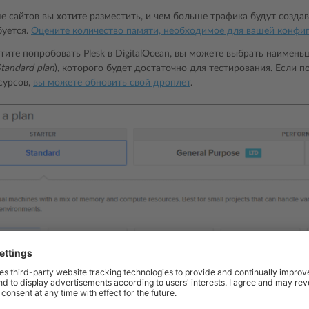
 сайтов вы хотите разместить, и чем больше трафика будут создав
буется.
Оцените количество памяти, необходимое для вашей конфи
тите попробовать Plesk в DigitalOcean, вы можете выбрать наимен
Standard plan
), которого будет достаточно для тестирования. Если п
сурсов,
вы можете обновить свой дроплет
.