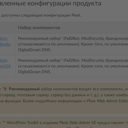
вленные конфигурации продукта
an доступны следующие конфигурации Plesk.
Набор компонентов
dmin
Рекомендуемый набор* (Fail2Ban, ModSecurity, брандмауэр P
Ubuntu
устанавливаются по умолчанию). Кроме того, по умолчан
DigitalOcean DNS.
dmin
Рекомендуемый набор* (Fail2Ban, ModSecurity, брандмауэр P
CentOS
устанавливаются по умолчанию). Кроме того, по умолчан
DigitalOcean DNS.
:
*В
Рекомендуемый
набор компонентов входят все компоненты, н
б-сервер, почтовый сервер, сервер баз данных и т. д.), а также наиб
е функции. Более подробную информацию о Plesk Web Admin Editi
:
** WordPress Toolkit в издании Plesk Web Admin SE предоставляет