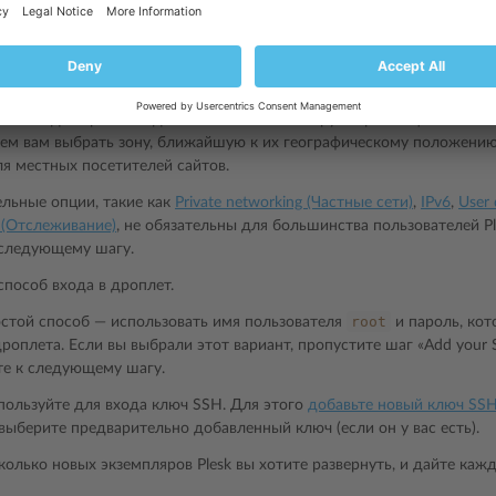
ие
резервных копий
и
хранилища блоков
необязательно для работы P
ерейти к следующему шагу.
регион для хранения данных. Если вы планируете размещать небол
ем вам выбрать зону, ближайшую к их географическому положению,
ля местных посетителей сайтов.
льные опции, такие как
Private networking (Частные сети)
,
IPv6
,
User
 (Отслеживание)
, не обязательны для большинства пользователей Pl
 следующему шагу.
способ входа в дроплет.
root
стой способ — использовать имя пользователя
и пароль, кот
роплета. Если вы выбрали этот вариант, пропустите шаг «Add your 
те к следующему шагу.
пользуйте для входа ключ SSH. Для этого
добавьте новый ключ SS
 выберите предварительно добавленный ключ (если он у вас есть).
колько новых экземпляров Plesk вы хотите развернуть, и дайте каж