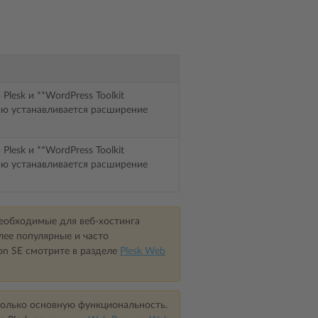
lesk и **WordPress Toolkit
ию устанавливается расширение
lesk и **WordPress Toolkit
ию устанавливается расширение
еобходимые для веб-хостинга
олее популярные и часто
on SE смотрите в разделе
Plesk Web
 только основную функциональность.