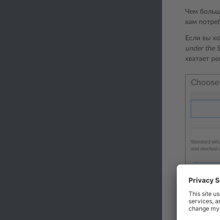
Чем больше
вам потре
Если вы хо
under the 
хватает ре