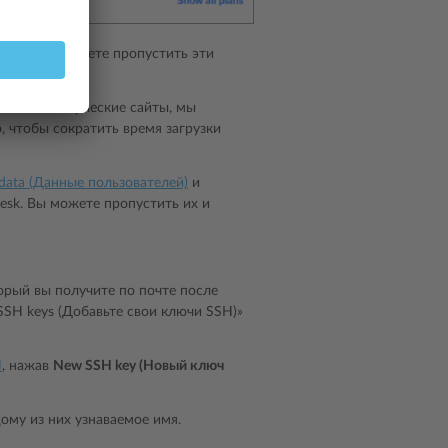
lesk. Вы можете пропустить эти
ьшие коммерческие сайты, мы
 чтобы сократить время загрузки
 data (Данные пользователей)
и
esk. Вы можете пропустить их и
орый вы получите по почте после
SSH keys (Добавьте свои ключи SSH)»
H
, нажав
New SSH key (Новый ключ
дому из них узнаваемое имя.