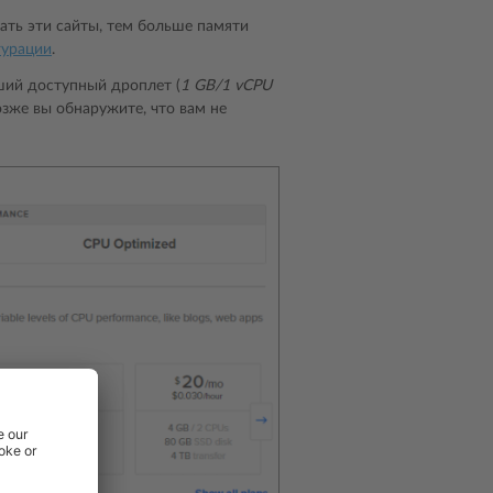
ать эти сайты, тем больше памяти
гурации
.
ьший доступный дроплет (
1 GB/1 vCPU
озже вы обнаружите, что вам не