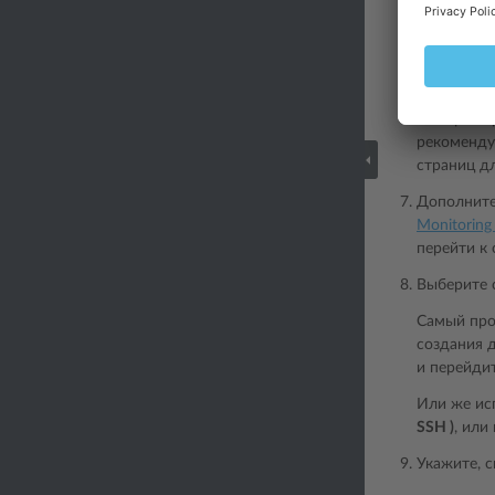
Добавлен
опции и п
Выберите 
рекоменду
страниц д
Дополните
Monitoring
перейти к
Выберите 
Самый про
создания д
и перейди
Или же ис
SSH )
, или
Укажите, с