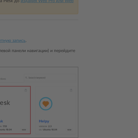
а Plesk до
издания Web Pro или Web
етную запись
.
левой панели навигации) и перейдите