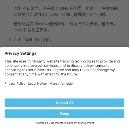
添加 A 记录后，则完成了 DNS 的配置。更改一旦生效您的
网站将会启动并运行起来。传播可能需要 48 个小时。
若您想要在 Plesk 中使用邮件，可执行下列步骤。若不想，
DNS 配置则已完毕。
点击 “编辑 MX 记录”。
添加以下 MX 记录然后点击
保存
：
主机
地址
优
名
先
<your
server
hostname>
@
，例如
10
mail.example.com