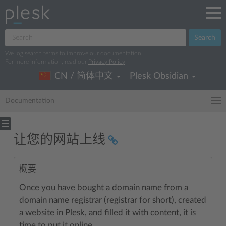
Search
We log search terms to improve our documentation.
For more information, read our
Privacy Policy
.
CN / 简体中文
Plesk Obsidian
Documentation
让您的网站上线
概要
Once you have bought a domain name from a
domain name registrar (registrar for short), created
a website in Plesk, and filled it with content, it is
time to put it online.