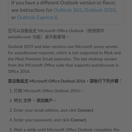
If you have a different Outlook version or flavor,
see instructions for
Outlook 365
,
Outlook 2010
,
or
Outlook Express 6
.
您可以自動設定 Microsoft Office Outlook（使用郵件
autodiscover 功能）或手動實現。
Outlook 2019 and later versions use Microsoft proxy servers
for autodiscover requests, which is not supported in Plesk and
the Plesk Premium Email extension. The last desktop version
from the Microsoft Office suite that supports autodiscover is
Office 2016.
要自動設定 Microsoft Office Outlook 2016，請執行下列步驟：
打開 Microsoft Office Outlook 2016。
轉到
文件
>
添加帳戶
。
Enter your email address, and click
Connect
.
Enter your password, and click
Connect
.
Wait a while until Microsoft Office Outlook completes the