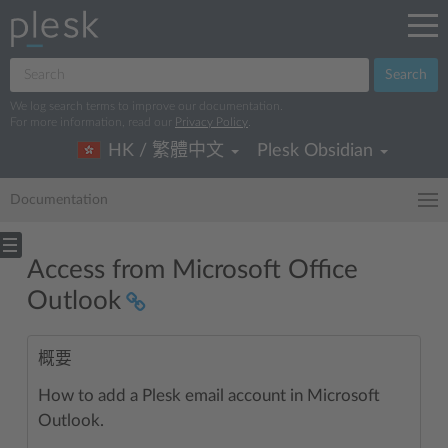
Search
We log search terms to improve our documentation.
For more information, read our
Privacy Policy
.
HK / 繁體中文
Plesk Obsidian
Documentation
Access from Microsoft Office
Outlook
概要
How to add a Plesk email account in Microsoft
Outlook.